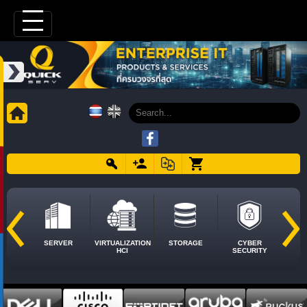
SERVER
VIRTUALIZATION
STORAGE
CYBER
HCI
SECURITY