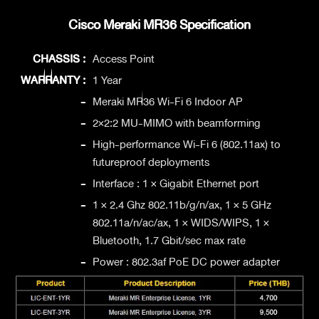
Cisco Meraki MR36 Specification
CHASSIS :
Access Point
WARRANTY :
1 Year
-
Meraki MR36 Wi-Fi 6 Indoor AP
-
2×2:2 MU-MIMO with beamforming
-
High-performance Wi-Fi 6 (802.11ax) to
futureproof deployments
-
Interface : 1 × Gigabit Ethernet port
-
1 × 2.4 Ghz 802.11b/g/n/ax, 1 × 5 GHz
802.11a/n/ac/ax, 1 × WIDS/WIPS, 1 ×
Bluetooth, 1.7 Gbit/sec max rate
-
Power : 802.3af PoE DC power adapter