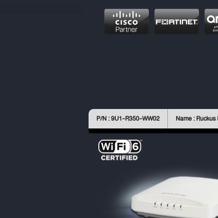
P/N : 9U1-R350-WW02
Name : Ruckus