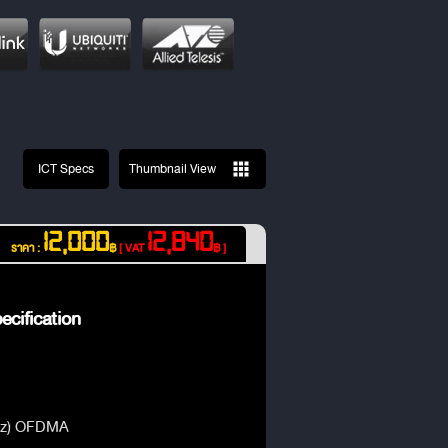
ICT Specs
Thumbnail View
12,000
12,840
ราคา :
฿
[ VAT
฿ ]
cification
Hz) OFDMA