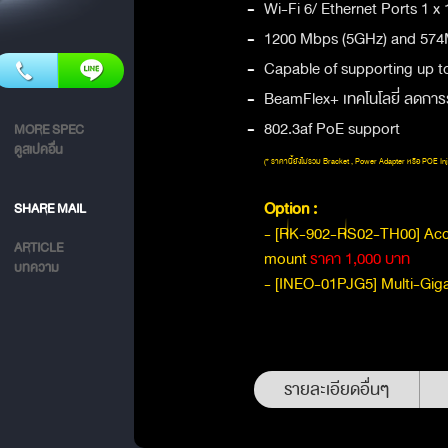
-
Wi-Fi 6/ Ethernet Ports 1 x
-
1200 Mbps (5GHz) and 574M
-
Capable of supporting up to
-
BeamFlex+ เทคโนโลยี่ ลด
-
802.3af PoE support
MORE SPEC
ดูสเปคอื่น
(* ราคานี้ยังไม่รวม Bracket , Power Adapter หรือ POE Inj
Option :
SHARE MAIL
- [RK-902-RS02-TH00] Acces
ARTICLE
mount
ราคา 1,000 บาท
บทความ
- [INEO-01PJG5] Multi-Giga
รายละเอียดอื่นๆ