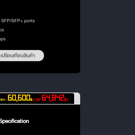
ng SFP/SFP+ ports
ps
pps
เปรียบเทียบสินค้า
60,600
64,842
าคา :
฿
[ VAT
฿ ]
pecification