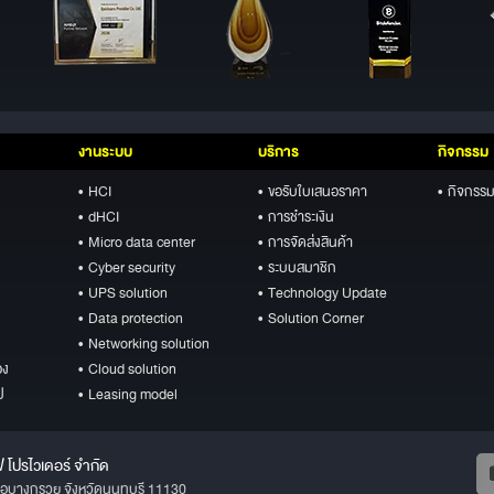
งานระบบ
บริการ
กิจกรรม
• HCI
• ขอรับใบเสนอราคา
• กิจกรรม
• dHCI
• การชำระเงิน
• Micro data center
• การจัดส่งสินค้า
• Cyber security
• ระบบสมาชิก
• UPS solution
• Technology Update
• Data protection
• Solution Corner
• Networking solution
อง
• Cloud solution
ป
• Leasing model
ฟ โปรไวเดอร์ จำกัด
ภอบางกรวย จังหวัดนนทบุรี 11130