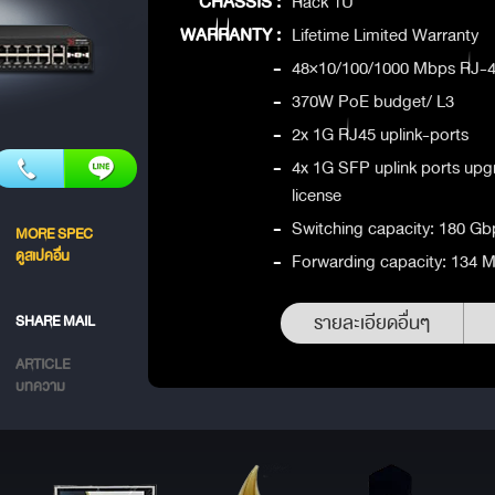
CHASSIS :
Rack 1U
WARRANTY :
Lifetime Limited Warranty
-
48×10/100/1000 Mbps RJ-4
-
370W PoE budget/ L3
-
2x 1G RJ45 uplink-ports
-
4x 1G SFP uplink ports upg
license
-
Switching capacity: 180 Gb
MORE SPEC
ดูสเปคอื่น
-
Forwarding capacity: 134 
รายละเอียดอื่นๆ
SHARE MAIL
ARTICLE
บทความ