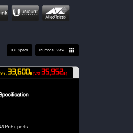
ICT Specs
Thumbnail View
33,600
35,952
าคา :
฿
[ VAT
฿ ]
pecification
45 PoE+ ports