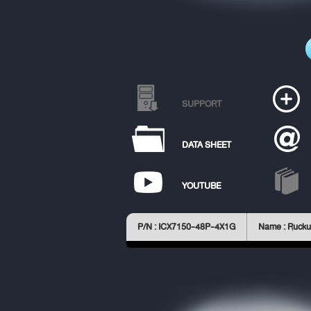
SUPPORT
DATA SHEET
YOUTUBE
P/N : ICX7150-48P-4X1G
Name : Rucku