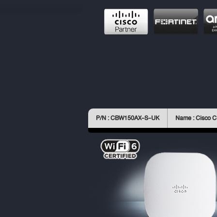
P/N : CBW150AX-S-UK
Name : Cisco