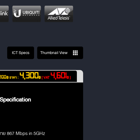
ICT Specs
Thumbnail View
4,300
4,601
฿
ราคา :
฿
[ VAT
฿ ]
200
pecification
ร้สาย 867 Mbps in 5GHz