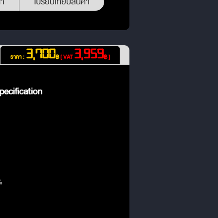
้า
เปรียบเทียบสินค้า
3,700
3,959
ราคา :
฿
[ VAT
฿ ]
ecification
%