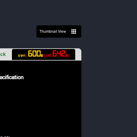
Thumbnail View
600
642
ock
ราคา :
฿
[ VAT
฿ ]
cification