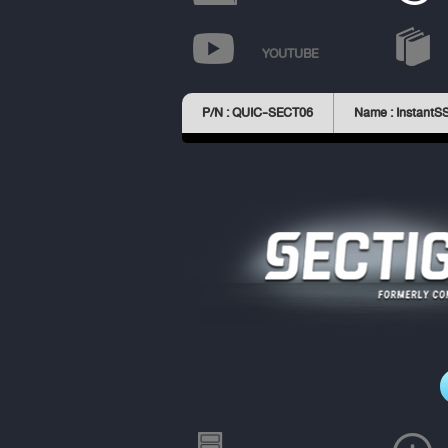
YOUTUBE
P/N : QUIC-SECT06
Name : InstantS