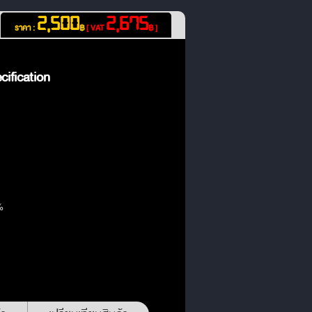
2,500
2,675
ราคา :
฿
[ VAT
฿ ]
ification
%