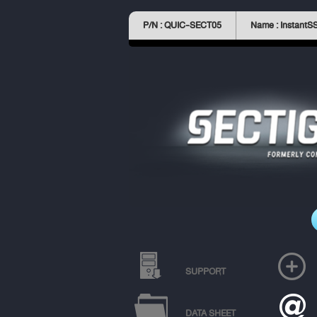
P/N : QUIC-SECT05
Name : InstantS
SUPPORT
DATA SHEET