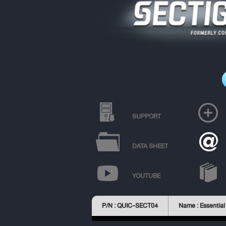
SUPPORT
DATA SHEET
YOUTUBE
P/N : QUIC-SECT04
Name : Essential