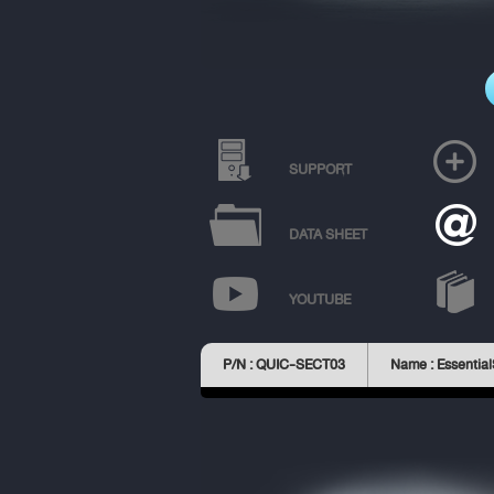
SUPPORT
DATA SHEET
YOUTUBE
P/N : QUIC-SECT03
Name : Essentia