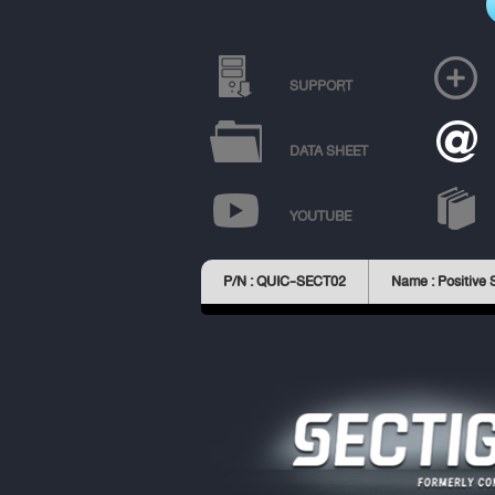
SUPPORT
DATA SHEET
YOUTUBE
P/N : QUIC-SECT02
Name : Positive 