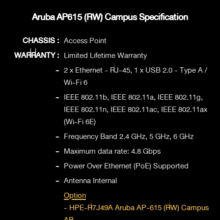
Aruba AP615 (RW) Campus Specification
CHASSIS :
Access Point
WARRANTY :
Limited Lifetime Warranty
-
2 x Ethernet - RJ-45, 1 x USB 2.0 - Type A /
Wi-Fi 6
-
IEEE 802.11b, IEEE 802.11a, IEEE 802.11g,
IEEE 802.11n, IEEE 802.11ac, IEEE 802.11ax
(Wi-Fi 6E)
-
Frequency Band 2.4 GHz, 5 GHz, 6 GHz
-
Maximum data rate: 4.8 Gbps
-
Power Over Ethernet (PoE) Supported
-
Antenna Internal
Option
- HPE-R7J49A Aruba AP-615 (RW) Campus
AP