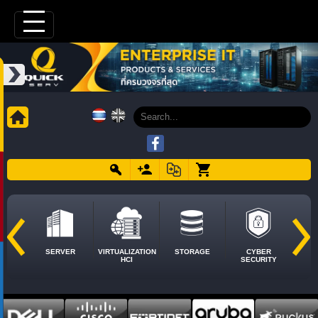
SERVER
VIRTUALIZATION
STORAGE
CYBER
HCI
SECURITY