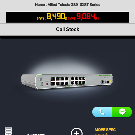
Name : Allied Telesis GS910XST Series
8,490
9,084
ราคา :
฿
[ VAT
฿ ]
Call Stock
MORE SPEC