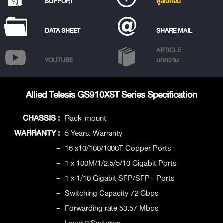
SUPPORT
ดูสเปคอื่น
DATA SHEET
SHARE MAIL
ARTICLE
YOUTUBE
บทความ
Allied Telesis GS910XST Series Specification
CHASSIS :
Rack-mount
WARRANTY :
5 Years. Warranty
-
16 x10/100/1000T Copper Ports
-
1 x 100M/1/2.5/5/10 Gigabit Ports
-
1 x 1/10 Gigabit SFP/SFP+ Ports
-
Switching Capacity 72 Gbps
-
Forwarding rate 53.57 Mbps
-
Layer 2 Switches