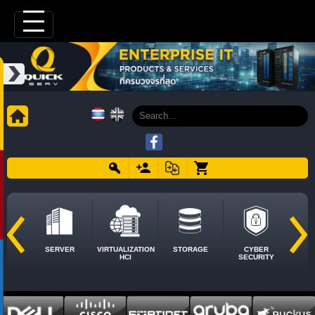
SERVER
VIRTUALIZATION
STORAGE
CYBER
HCI
SECURITY