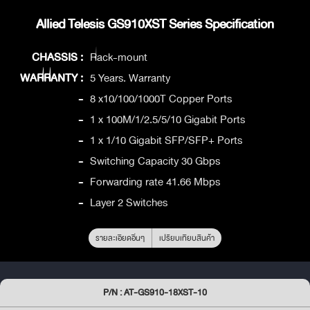
Allied Telesis GS910XST Series Specification
CHASSIS :
Rack-mount
WARRANTY :
5 Years. Warranty
-
8 x10/100/1000T Copper Ports
-
1 x 100M/1/2.5/5/10 Gigabit Ports
-
1 x 1/10 Gigabit SFP/SFP+ Ports
-
Switching Capacity 30 Gbps
-
Forwarding rate 41.66 Mbps
-
Layer 2 Switches
รายละเอียดอื่นๆ
เปรียบเทียบสินค้า
P/N : AT-GS910-18XST-10