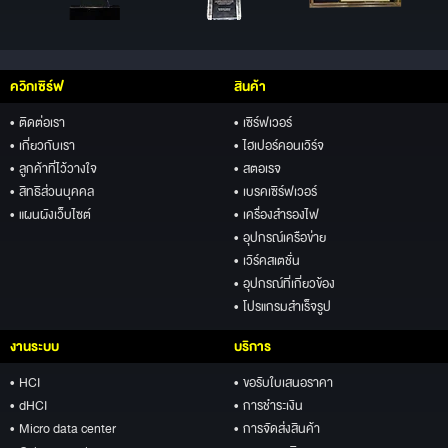
ควิกเซิร์ฟ
สินค้า
• ติดต่อเรา
• เซิร์ฟเวอร์
• เกี่ยวกับเรา
• ไฮเปอร์คอนเวิร์จ
• ลูกค้าที่ไว้วางใจ
• สตอเรจ
• สิทธิส่วนบุคคล
• เบรคเซิร์ฟเวอร์
• แผนผังเว็บไซต์
• เครื่องสำรองไฟ
• อุปกรณ์เครือข่าย
• เวิร์คสเตชั่น
• อุปกรณ์ที่เกี่ยวข้อง
• โปรแกรมสำเร็จรูป
งานระบบ
บริการ
• HCI
• ขอรับใบเสนอราคา
• dHCI
• การชำระเงิน
• Micro data center
• การจัดส่งสินค้า