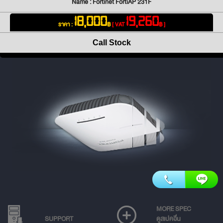
Name : Fortinet FortiAP 231F
18,000
19,260
ราคา :
฿
[ VAT
฿ ]
Call Stock
MORE SPEC
SUPPORT
ดูสเปคอื่น