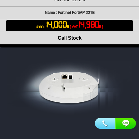
Name : Fortinet FortiAP 221E
14,000
14,980
ราคา :
฿
[ VAT
฿ ]
Call Stock