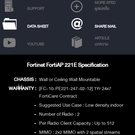
MORE SPEC
SUPPORT
ดูสเปคอื่น
DATA SHEET
SHARE MAIL
ARTICLE
YOUTUBE
บทความ
Fortinet FortiAP 221E Specification
CHASSIS :
Wall or Ceiling Wall Mountable
WARRANTY :
[FC-10-PE221-247-02-12] 1Yr 24x7
FortiCare Contract
-
Suggested Use Case : Low density indoor
-
Number of Radio : 2
-
Per Radio Client Capacity : Up to 512
-
MIMO : 2x2 MIMO with 2 spatial streams