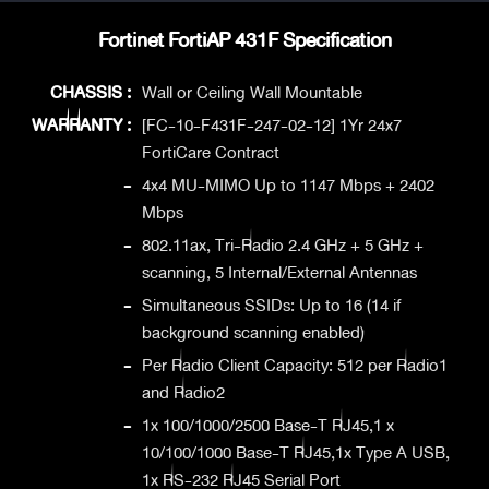
Fortinet FortiAP 431F Specification
CHASSIS :
Wall or Ceiling Wall Mountable
WARRANTY :
[FC-10-F431F-247-02-12] 1Yr 24x7
FortiCare Contract
-
4x4 MU-MIMO Up to 1147 Mbps + 2402
Mbps
-
802.11ax, Tri-Radio 2.4 GHz + 5 GHz +
scanning, 5 Internal/External Antennas
-
Simultaneous SSIDs: Up to 16 (14 if
background scanning enabled)
-
Per Radio Client Capacity: 512 per Radio1
and Radio2
-
1x 100/1000/2500 Base-T RJ45,1 x
10/100/1000 Base-T RJ45,1x Type A USB,
1x RS-232 RJ45 Serial Port