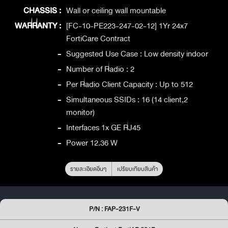
CHASSIS :
Wall or ceiling wall mountable
WARRANTY :
[FC-10-PE223-247-02-12] 1Yr 24x7
FortiCare Contract
-
Suggested Use Case : Low density indoor
-
Number of Radio : 2
-
Per Radio Client Capacity : Up to 512
-
Simultaneous SSIDs : 16 (14 client,2
monitor)
-
Interfaces 1x GE RJ45
-
Power 12.36 W
รายละเอียดอื่นๆ
เปรียบเทียบสินค้า
P/N : FAP-231F-V