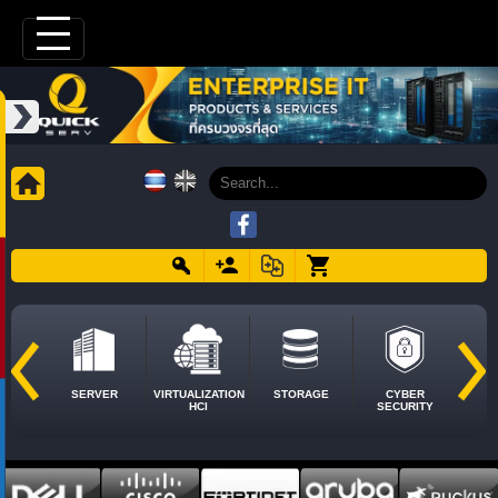
SERVER
VIRTUALIZATION
STORAGE
CYBER
HCI
SECURITY