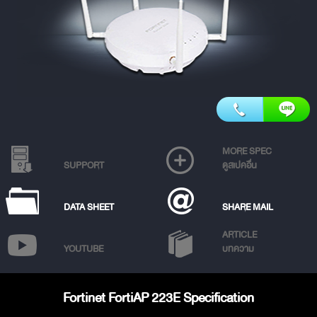
MORE SPEC
SUPPORT
ดูสเปคอื่น
DATA SHEET
SHARE MAIL
ARTICLE
YOUTUBE
บทความ
Fortinet FortiAP 223E Specification