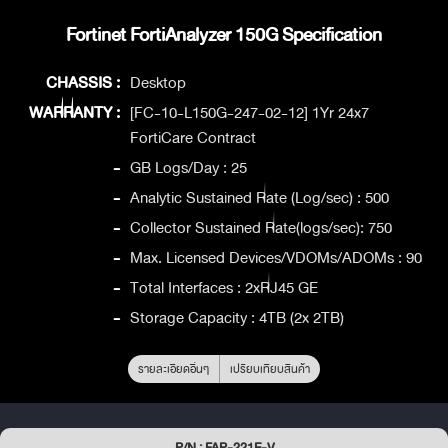
Fortinet FortiAnalyzer 150G Specification
CHASSIS :
Desktop
WARRANTY :
[FC-10-L150G-247-02-12] 1Yr 24x7
FortiCare Contract
-
GB Logs/Day : 25
-
Analytic Sustained Rate (Log/sec) : 500
-
Collector Sustained Rate(logs/sec): 750
-
Max. Licensed Devices/VDOMs/ADOMs : 90
-
Total Interfaces : 2xRJ45 GE
-
Storage Capacity : 4TB (2x 2TB)
รายละเอียดอื่นๆ
เปรียบเทียบสินค้า
P/N : FAP-221E-V