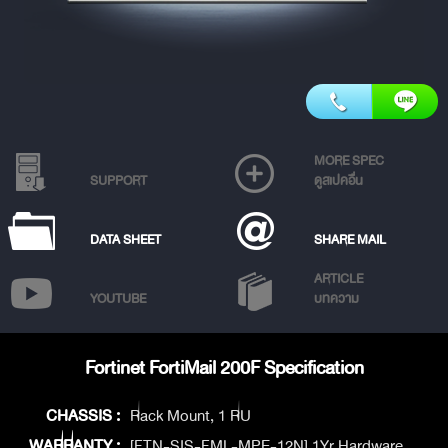
MORE SPEC
SUPPORT
ดูสเปคอื่น
DATA SHEET
SHARE MAIL
ARTICLE
YOUTUBE
บทความ
Fortinet FortiMail 200F Specification
CHASSIS :
Rack Mount, 1 RU
WARRANTY :
[FTN-SIS-FML-MPE-12N] 1Yr Hardware