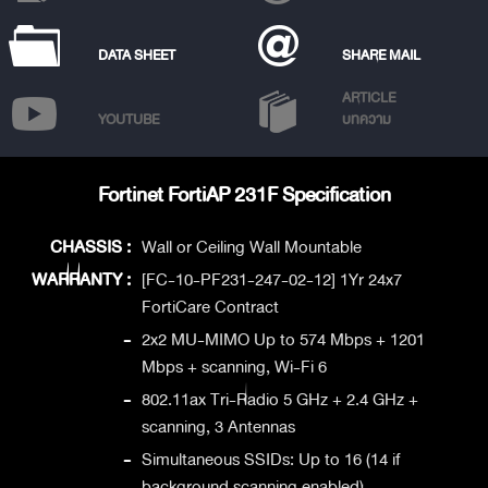
DATA SHEET
SHARE MAIL
ARTICLE
YOUTUBE
บทความ
Fortinet FortiAP 231F Specification
CHASSIS :
Wall or Ceiling Wall Mountable
WARRANTY :
[FC-10-PF231-247-02-12] 1Yr 24x7
FortiCare Contract
-
2x2 MU-MIMO Up to 574 Mbps + 1201
Mbps + scanning, Wi-Fi 6
-
802.11ax Tri-Radio 5 GHz + 2.4 GHz +
scanning, 3 Antennas
-
Simultaneous SSIDs: Up to 16 (14 if
background scanning enabled)