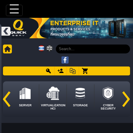
SERVER
VIRTUALIZATION
STORAGE
CYBER
HCI
SECURITY