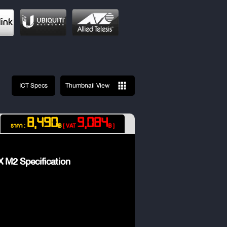
ICT Specs
Thumbnail View
8,490
9,084
ราคา :
฿
[ VAT
฿ ]
M2 Specification