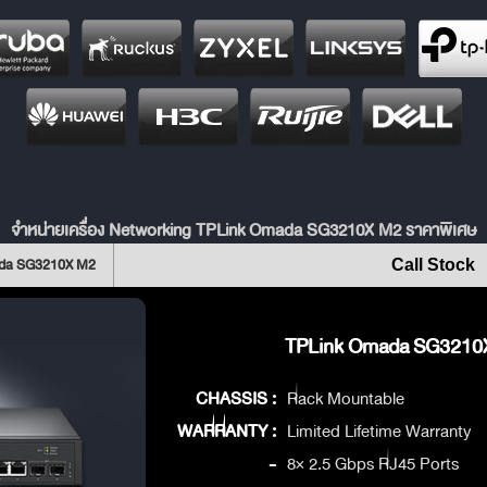
จำหน่ายเครื่อง Networking TPLink Omada SG3210X M2 ราคาพิเศษ
ada SG3210X M2
Call Stock
TPLink Omada SG3210X 
CHASSIS :
Rack Mountable
WARRANTY :
Limited Lifetime Warranty
-
8× 2.5 Gbps RJ45 Ports