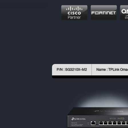
P/N : SG3210X-M2
Name : TPLink Om