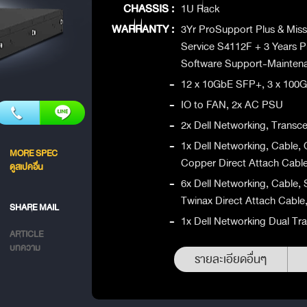
CHASSIS :
1U Rack
WARRANTY :
3Yr ProSupport Plus & Missi
Service S4112F + 3 Years P
Software Support-Mainten
-
12 x 10GbE SFP+, 3 x 10
-
IO to FAN, 2x AC PSU
-
2x Dell Networking, Trans
-
1x Dell Networking, Cable
MORE SPEC
Copper Direct Attach Cable
ดูสเปคอื่น
-
6x Dell Networking, Cable
Twinax Direct Attach Cable
SHARE MAIL
-
1x Dell Networking Dual Tra
ARTICLE
บทความ
รายละเอียดอื่นๆ