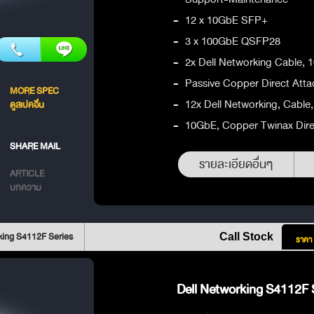
-
12 x 10GbE SFP+
-
3 x 100GbE QSFP28
-
2x Dell Networking Cable,
-
Passive Copper Direct Atta
MORE SPEC
-
12x Dell Networking, Cabl
ดูสเปคอื่น
-
10GbE, Copper Twinax Dire
SHARE MAIL
รายละเอียดอื่นๆ
ARTICLE
บทความ
king S4112F Series
Call Stock
ราคา
Dell Networking S4112F S