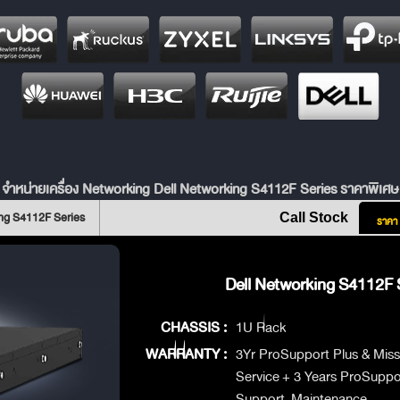
จำหน่ายเครื่อง Networking Dell Networking S4112F Series ราคาพิเศษ
ng S4112F Series
Call Stock
ราคา
Dell Networking S4112F S
CHASSIS :
1U Rack
WARRANTY :
3Yr ProSupport Plus & Missi
Service + 3 Years ProSuppo
Support-Maintenance