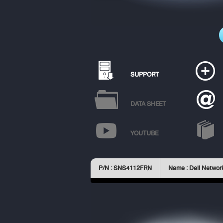
SUPPORT
DATA SHEET
YOUTUBE
P/N : SNS4112FRN
Name : Dell Networ