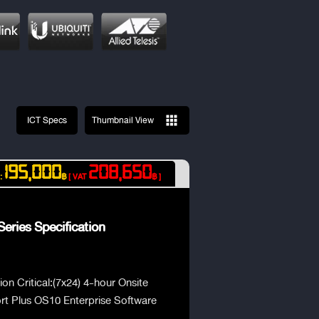
ICT Specs
Thumbnail View
195,000
208,650
 :
฿
[ VAT
฿ ]
eries Specification
on Critical:(7x24) 4-hour Onsite
rt Plus OS10 Enterprise Software