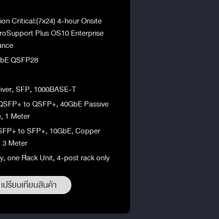
on Critical:(7x24) 4-hour Onsite
roSupport Plus OS10 Enterprise
ance
0GbE QSFP28
ceiver, SFP, 1000BASE-T
, QSFP+ to QSFP+, 40GbE Passive
, 1 Meter
, SFP+ to SFP+, 10GbE, Copper
, 3 Meter
y, one Rack Unit, 4-post rack only
เปรียบเทียบสินค้า