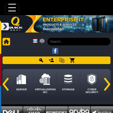
SERVER
VIRTUALIZATION
STORAGE
CYBER
HCI
SECURITY