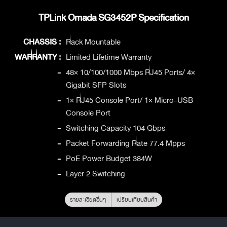
TPLink Omada SG3452P Specification
CHASSIS :
Rack Mountable
WARRANTY :
Limited Lifetime Warranty
-
48× 10/100/1000 Mbps RJ45 Ports/ 4×
Gigabit SFP Slots
-
1× RJ45 Console Port/ 1× Micro-USB
Console Port
-
Switching Capacity 104 Gbps
-
Packet Forwarding Rate 77.4 Mpps
-
PoE Power Budget 384W
-
Layer 2 Switching
รายละเอียดอื่นๆ
เปรียบเทียบสินค้า