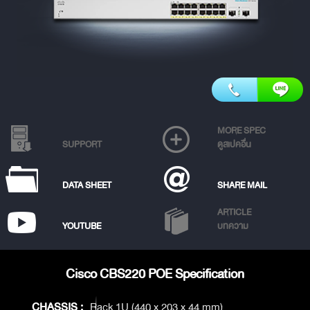
MORE SPEC
SUPPORT
ดูสเปคอื่น
DATA SHEET
SHARE MAIL
ARTICLE
YOUTUBE
บทความ
Cisco CBS220 POE Specification
CHASSIS :
Rack 1U (440 x 203 x 44 mm)