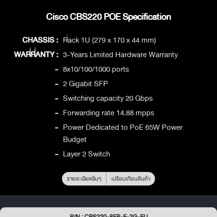
Cisco CBS220 POE Specification
CHASSIS :
Rack 1U (279 x 170 x 44 mm)
WARRANTY :
3-Years Limited Hardware Warranty
-
8x10/100/1000 ports
-
2 Gigabit SFP
-
Switching capacity 20 Gbps
-
Forwarding rate 14.88 mpps
-
Power Dedicated to PoE 65W Power
Budget
-
Layer 2 Switch
รายละเอียดอื่นๆ
เปรียบเทียบสินค้า
P/N : CBS220-8FP-E-2G-EU