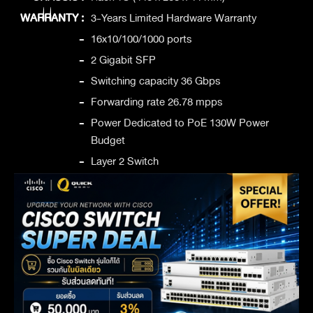
WARRANTY :
3-Years Limited Hardware Warranty
-
16x10/100/1000 ports
-
2 Gigabit SFP
-
Switching capacity 36 Gbps
-
Forwarding rate 26.78 mpps
-
Power Dedicated to PoE 130W Power
Budget
-
Layer 2 Switch