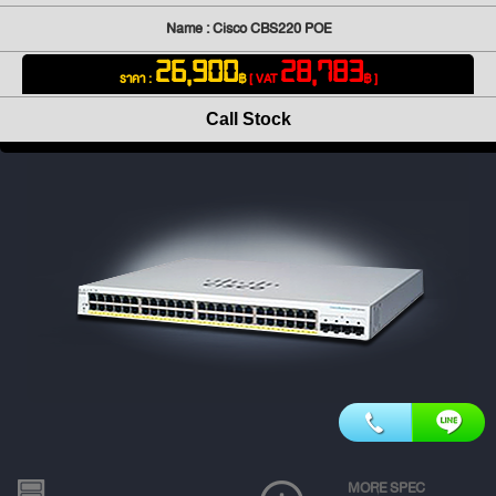
Name : Cisco CBS220 POE
26,900
28,783
ราคา :
฿
[ VAT
฿ ]
Call Stock
MORE SPEC