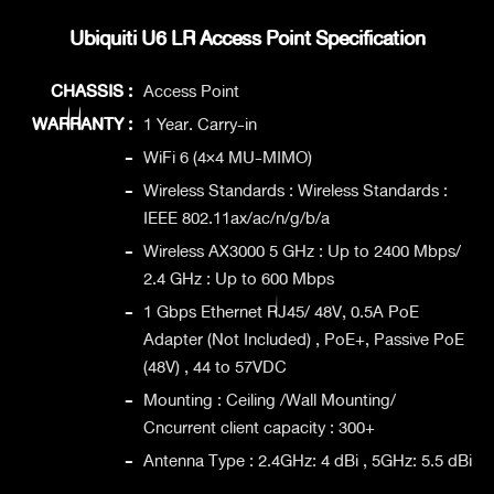
Ubiquiti U6 LR Access Point Specification
CHASSIS :
Access Point
WARRANTY :
1 Year. Carry-in
-
WiFi 6 (4×4 MU-MIMO)
-
Wireless Standards : Wireless Standards :
IEEE 802.11ax/ac/n/g/b/a
-
Wireless AX3000 5 GHz : Up to 2400 Mbps/
2.4 GHz : Up to 600 Mbps
-
1 Gbps Ethernet RJ45/ 48V, 0.5A PoE
Adapter (Not Included) , PoE+, Passive PoE
(48V) , 44 to 57VDC
-
Mounting : Ceiling /Wall Mounting/
Cncurrent client capacity : 300+
-
Antenna Type : 2.4GHz: 4 dBi , 5GHz: 5.5 dBi