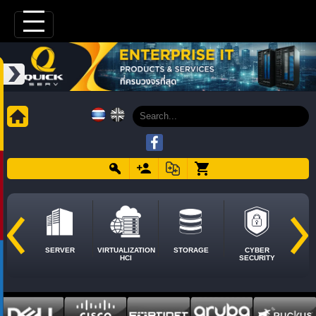
SERVER
VIRTUALIZATION
STORAGE
CYBER
HCI
SECURITY