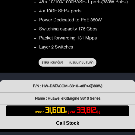
-
48 x 10/100/1000BASE-T ports(380W PoE+)
-
4 x 10GE SFP+ ports
-
Power Dedicated to PoE 380W
-
Switching capacity 176 Gbps
-
Packet forwarding 131 Mpps
-
Layer 2 Switches
รายละเอียดอื่นๆ
เปรียบเทียบสินค้า
P/N : HW-DATACOM-S310-48P4X(380W)
Name : Huawei eKitEngine S310 Series
31,600
33,812
ราคา :
฿
[ VAT
฿ ]
Call Stock