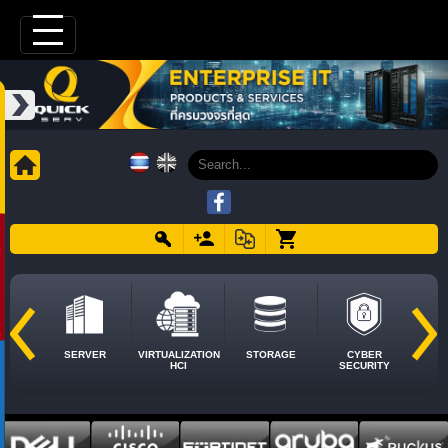
SERVER
VIRTUALIZATION
STORAGE
CYBER
HCI
SECURITY