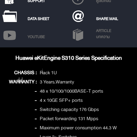
SUPPORT
ดูสเปคอื่น
DATA SHEET
SHARE MAIL
ARTICLE
YOUTUBE
บทความ
Huawei eKitEngine S310 Series Specification
CHASSIS :
Rack 1U
WARRANTY :
3 Years.Warranty
-
48 x 10/100/1000BASE-T ports
-
4 x 10GE SFP+ ports
-
Switching capacity 176 Gbps
-
Packet forwarding 131 Mpps
-
Maximum power consumption 44.3 W
-
Layer 2+ Switches