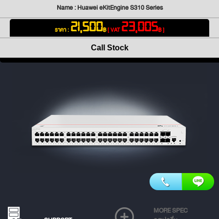
Name : Huawei eKitEngine S310 Series
21,500
23,005
ราคา :
฿
[ VAT
฿ ]
Call Stock
MORE SPEC