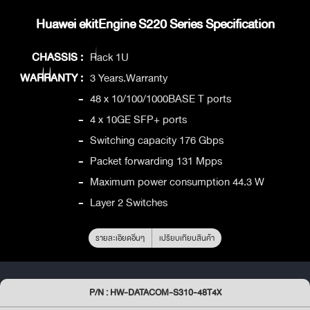
Huawei ekitEngine S220 Series Specification
CHASSIS :
Rack 1U
WARRANTY :
3 Years.Warranty
-
48 x 10/100/1000BASE T ports
-
4 x 10GE SFP+ ports
-
Switching capacity 176 Gbps
-
Packet forwarding 131 Mpps
-
Maximum power consumption 44.3 W
-
Layer 2 Switches
รายละเอียดอื่นๆ
เปรียบเทียบสินค้า
P/N : HW-DATACOM-S310-48T4X