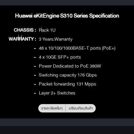
Huawei eKitEngine S310 Series Specification
CHASSIS :
Rack 1U
WARRANTY :
3 Years.Warranty
-
48 x 10/100/1000BASE-T ports (PoE+)
-
4 x 10GE SFP+ ports
-
Power Dedicated to PoE 380W
-
Switching capacity 176 Gbps
-
Packet forwarding 131 Mpps
-
Layer 2+ Switches
รายละเอียดอื่นๆ
เปรียบเทียบสินค้า