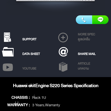
MORE SPEC
SUPPORT
ดูสเปคอื่น
DATA SHEET
SHARE MAIL
ARTICLE
YOUTUBE
บทความ
Huawei ekitEngine S220 Series Specification
CHASSIS :
Rack 1U
WARRANTY :
3 Years.Warranty