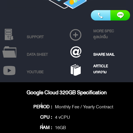
MORE SPEC
SUPPORT
ดูสเปคอื่น
DATA SHEET
SHARE MAIL
ARTICLE
YOUTUBE
บทความ
Google Cloud 320GB Specification
PERIOD :
Monthly Fee / Yearly Contract
CPU :
4 vCPU
RAM :
16GB