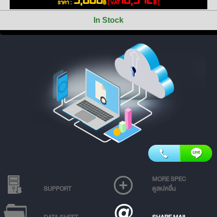
ราคา :
฿
[ VAT
฿ ]
In Stock
MORE SPEC
SUPPORT
ดูสเปคอื่น