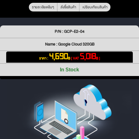
รายละเอียดอื่นๆ
สั่งซื้อสินค้า
เปรียบเทียบสินค้า
P/N : GCP-E2-04
Name : Google Cloud 320GB
4,690
5,018
ราคา :
฿
[ VAT
฿ ]
In Stock