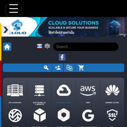
CO-LOCATION
SOFTWARE AS
GOOGLE CLOUD
AWS
HUAWEI CLOUD
A SERVICE