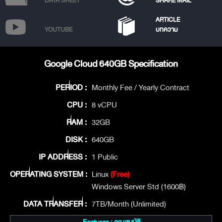
DATA SHEET
SHARE MAIL
ARTICLE
YOUTUBE
บทความ
Google Cloud 640GB Specification
PERIOD :
Monthly Fee / Yearly Contract
CPU :
8 vCPU
RAM :
32GB
DISK :
640GB
IP ADDRESS :
1 Public
OPERATING SYSTEM :
Linux
(Free)
Windows Server Std (1600฿)
DATA TRANSFER :
7TB/Month (Unlimited)