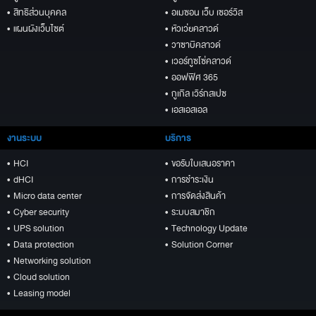
• สิทธิส่วนบุคคล
• อเมซอน เว็บ เซอร์วิส
• แผนผังเว็บไซต์
• หัวเว่ยคลาวด์
• วาซาบิคลาวด์
• เวอร์ทูซโซ่คลาวด์
• ออฟฟิศ 365
• กูเกิล เวิร์กสเปซ
• เอสเอสเอล
งานระบบ
บริการ
• HCI
• ขอรับใบเสนอราคา
• dHCI
• การชำระเงิน
• Micro data center
• การจัดส่งสินค้า
• Cyber security
• ระบบสมาชิก
• UPS solution
• Technology Update
• Data protection
• Solution Corner
• Networking solution
• Cloud solution
• Leasing model