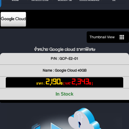
WASABI
VIRTUOZZO CLOUD
MICROSOFT 365
GOOGLE WORKSPACE
SSL
Thumbnail View
จำหน่าย Google cloud ราคาพิเศษ
P/N : GCP-E2-01
Name : Google Cloud 40GB
2,190
2,343
ราคา :
฿
[ VAT
฿ ]
In Stock