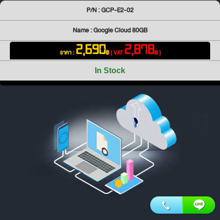
P/N : GCP-E2-02
Name : Google Cloud 80GB
2,690
2,878
ราคา :
฿
[ VAT
฿ ]
In Stock