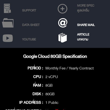
MORE SPEC
SUPPORT
ดูสเปคอื่น
DATA SHEET
SHARE MAIL
ARTICLE
YOUTUBE
บทความ
Google Cloud 80GB Specification
PERIOD :
Monthly Fee / Yearly Contract
CPU :
2 vCPU
RAM :
8GB
DISK :
80GB
IP ADDRESS :
1 Public