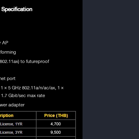
Specification
r AP
forming
802.11ax) to futureproof
net port
 1 × 5 GHz 802.11a/n/ac/ax, 1 ×
1.7 Gbit/sec max rate
wer adapter