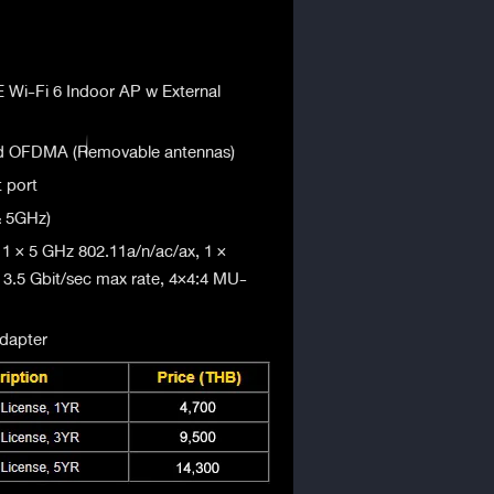
Wi-Fi 6 Indoor AP w External
 OFDMA (Removable antennas)
t port
& 5GHz)
 1 × 5 GHz 802.11a/n/ac/ax, 1 ×
3.5 Gbit/sec max rate, 4×4:4 MU-
dapter