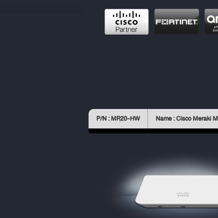
P/N : MR20-HW
Name : Cisco Meraki 