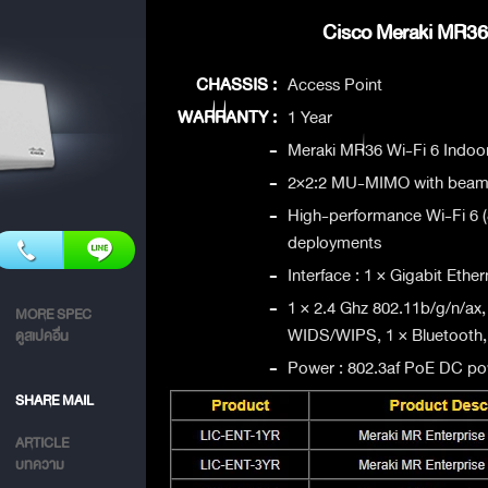
Cisco Meraki MR36 
CHASSIS :
Access Point
WARRANTY :
1 Year
-
Meraki MR36 Wi-Fi 6 Indoo
-
2×2:2 MU-MIMO with beam
-
High-performance Wi-Fi 6 (
deployments
-
Interface : 1 × Gigabit Ether
-
1 × 2.4 Ghz 802.11b/g/n/ax,
MORE SPEC
WIDS/WIPS, 1 × Bluetooth, 
ดูสเปคอื่น
-
Power : 802.3af PoE DC po
SHARE MAIL
ARTICLE
บทความ