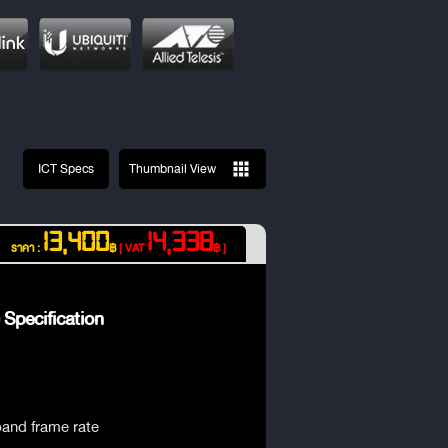
ICT Specs
Thumbnail View
13,400
14,338
ราคา :
฿
[ VAT
฿ ]
Specification
and frame rate