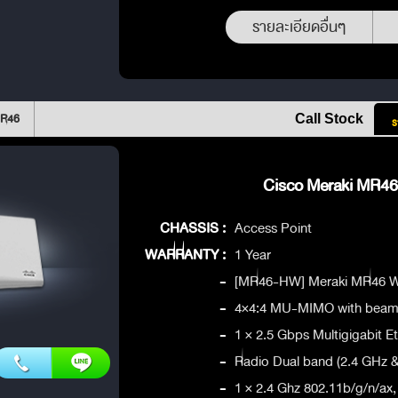
รายละเอียดอื่นๆ
MR46
Call Stock
ร
Cisco Meraki MR46 
CHASSIS :
Access Point
WARRANTY :
1 Year
-
[MR46-HW] Meraki MR46 Wi
-
4×4:4 MU-MIMO with beam
-
1 × 2.5 Gbps Multigigabit E
-
Radio Dual band (2.4 GHz 
-
1 × 2.4 Ghz 802.11b/g/n/ax,