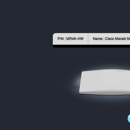
P/N : MR46-HW
Name : Cisco Meraki 