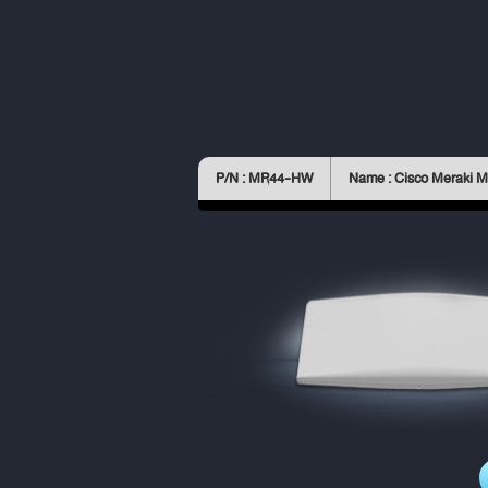
P/N : MR44-HW
Name : Cisco Meraki 