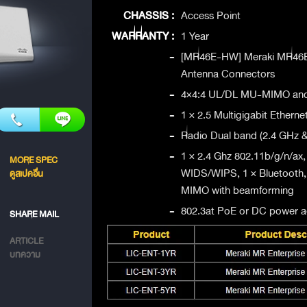
CHASSIS :
Access Point
WARRANTY :
1 Year
-
[MR46E-HW] Meraki MR46E 
Antenna Connectors
-
4×4:4 UL/DL MU-MIMO and
-
1 × 2.5 Multigigabit Etherne
-
Radio Dual band (2.4 GHz 
-
1 × 2.4 Ghz 802.11b/g/n/ax,
MORE SPEC
WIDS/WIPS, 1 × Bluetooth, 
ดูสเปคอื่น
MIMO with beamforming
-
802.3at PoE or DC power a
SHARE MAIL
ARTICLE
บทความ