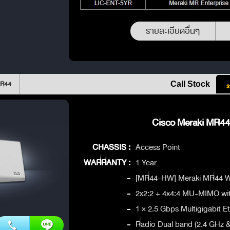
รายละเอียดอื่นๆ
MR44
Call Stock
ร
Cisco Meraki MR44 
CHASSIS :
Access Point
WARRANTY :
1 Year
-
[MR44-HW] Meraki MR44 Wi
-
2x2:2 + 4x4:4 MU-MIMO wi
-
1 × 2.5 Gbps Multigigabit E
-
Radio Dual band (2.4 GHz 