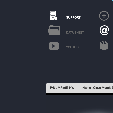
SUPPORT
DATA SHEET
YOUTUBE
P/N : MR46E-HW
Name : Cisco Meraki