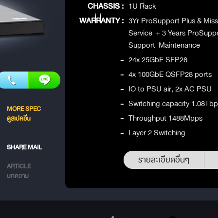
CHASSIS :
1U Rack
WARRANTY :
3Yr ProSupport Plus & Missi
Service + 3 Years ProSuppo
Support-Maintenance
-
24x 25GbE SFP28
-
4x 100GbE QSFP28 ports
-
IO to PSU air, 2x AC PSU
-
Switching capacity 1.08Tbps
MORE SPEC
-
Throughput 1488Mpps
ดูสเปคอื่น
-
Layer 2 Switching
SHARE MAIL
รายละเอียดอื่นๆ
ARTICLE
บทความ