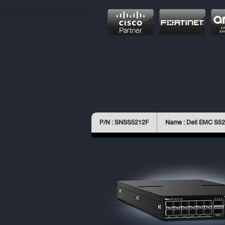
P/N : SNSS5212F
Name : Dell EMC S52