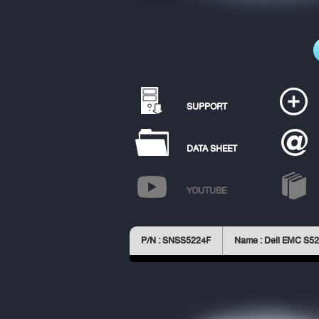
SUPPORT
DATA SHEET
YOUTUBE
P/N : SNSS5224F
Name : Dell EMC S52