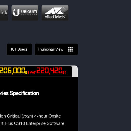
ICT Specs
Thumbnail View
206,000
220,420
฿
[ VAT
฿ ]
ies Specification
on Critical (7x24) 4-hour Onsite
rt Plus OS10 Enterprise Software