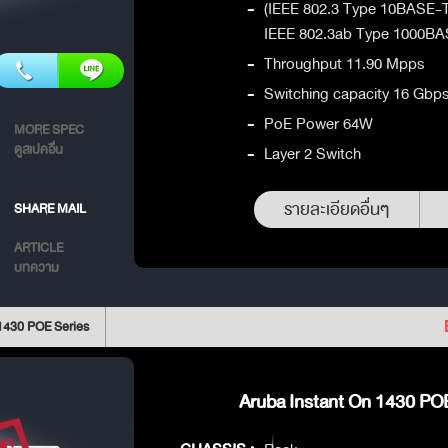
-
(IEEE 802.3 Type 10BASE-
IEEE 802.3ab Type 1000BA
-
Throughput 11.90 Mpps
-
Switching capacity 16 Gbp
-
PoE Power 64W
MORE SPEC
ดูสเปคอื่น
-
Layer 2 Switch
รายละเอียดอื่นๆ
SHARE MAIL
ARTICLE
บทความ
 1430 POE Series
Aruba Instant On 1430 POE