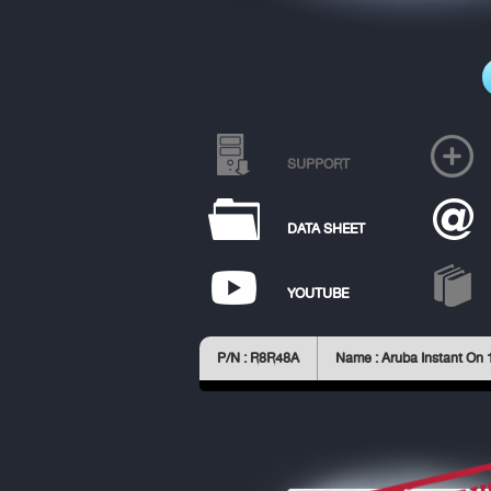
SUPPORT
DATA SHEET
YOUTUBE
P/N : R8R48A
Name : Aruba Instant On