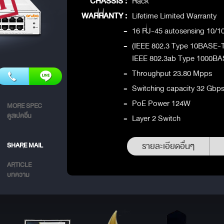
CHASSIS :
Rack
WARRANTY :
Lifetime Limited Warranty
-
16 RJ-45 autosensing 10/1
-
(IEEE 802.3 Type 10BASE-
IEEE 802.3ab Type 1000BA
-
Throughput 23.80 Mpps
-
Switching capacity 32 Gbp
-
PoE Power 124W
MORE SPEC
ดูสเปคอื่น
-
Layer 2 Switch
รายละเอียดอื่นๆ
SHARE MAIL
ARTICLE
บทความ