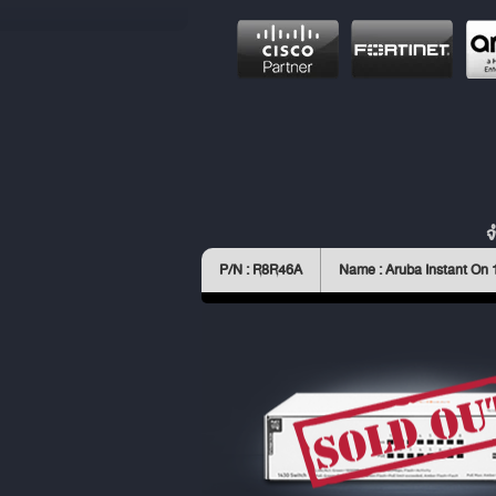
จ
P/N : R8R46A
Name : Aruba Instant On