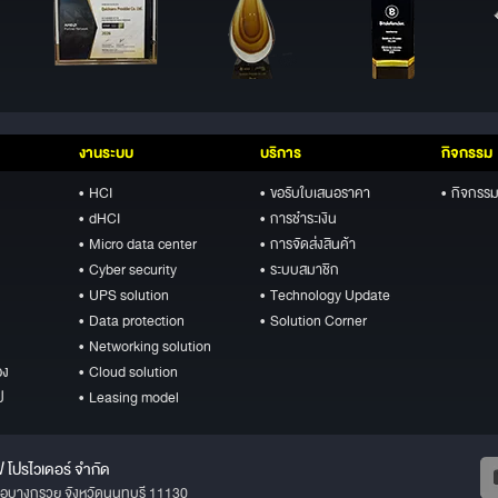
งานระบบ
บริการ
กิจกรรม
• HCI
• ขอรับใบเสนอราคา
• กิจกรรม
• dHCI
• การชำระเงิน
• Micro data center
• การจัดส่งสินค้า
• Cyber security
• ระบบสมาชิก
• UPS solution
• Technology Update
• Data protection
• Solution Corner
• Networking solution
อง
• Cloud solution
ป
• Leasing model
ฟ โปรไวเดอร์ จำกัด
ภอบางกรวย จังหวัดนนทบุรี 11130