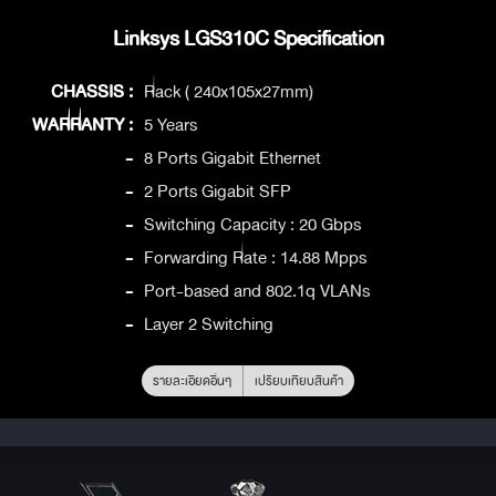
Linksys LGS310C Specification
CHASSIS :
Rack ( 240x105x27mm)
WARRANTY :
5 Years
-
8 Ports Gigabit Ethernet
-
2 Ports Gigabit SFP
-
Switching Capacity : 20 Gbps
-
Forwarding Rate : 14.88 Mpps
-
Port-based and 802.1q VLANs
-
Layer 2 Switching
รายละเอียดอื่นๆ
เปรียบเทียบสินค้า