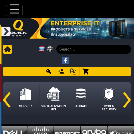
SERVER
VIRTUALIZATION
STORAGE
CYBER
HCI
SECURITY