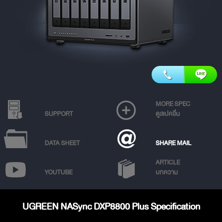
MORE SPEC
SUPPORT
ดูสเปคอื่น
DATA SHEET
SHARE MAIL
ARTICLE
YOUTUBE
บทความ
UGREEN NASync DXP8800 Plus Specification