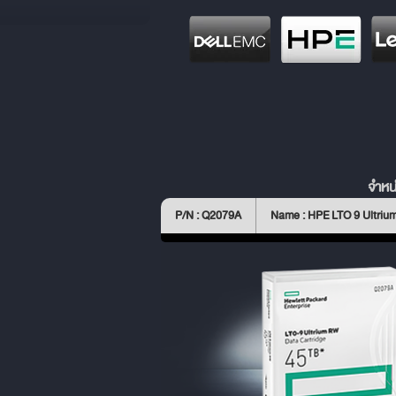
จำหน
P/N : Q2079A
Name : HPE LTO 9 Ultriu