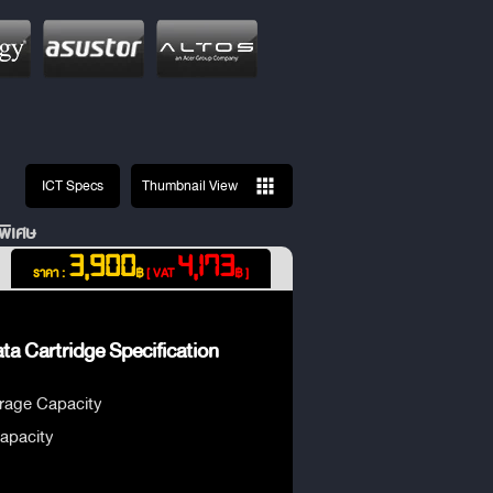
ICT Specs
Thumbnail View
พิเศษ
3,900
4,173
ราคา :
฿
[ VAT
฿ ]
a Cartridge Specification
age Capacity
apacity