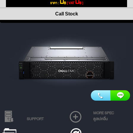
0
0
ราคา :
฿
[ VAT
฿ ]
Call Stock
MORE SPEC
SUPPORT
ดูสเปคอื่น