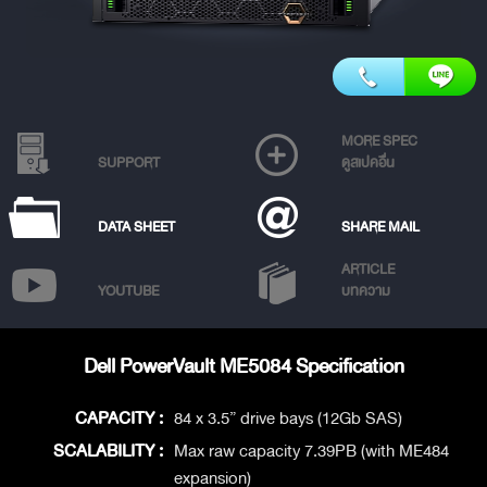
MORE SPEC
SUPPORT
ดูสเปคอื่น
DATA SHEET
SHARE MAIL
ARTICLE
YOUTUBE
บทความ
Dell PowerVault ME5084 Specification
CAPACITY :
84 x 3.5” drive bays (12Gb SAS)
SCALABILITY :
Max raw capacity 7.39PB (with ME484
expansion)