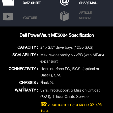
DATA SHEET
SHARE MAIL
ARTICLE
YOUTUBE
บทความ
Dell PowerVault ME5024 Specification
CAPACITY :
24 x 2.5” drive bays (12Gb SAS)
SCALABILITY :
Max raw capacity 5.72PB (with ME484
expansion)
CONNECTIVITY :
Host interface FC, iSCSI (optical or
BaseT), SAS
CHASSIS :
Rack 2U
WARRANTY :
3Yrs. ProSupport & Mission Critical:
(7x24), 4-hour Onsite Service
☎ สอบถามราคา กรุณาติดต่อ 02-496-
1234