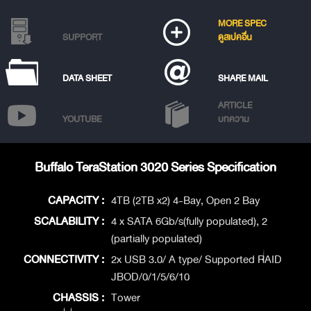
MORE SPEC
SUPPORT
ดูสเปคอื่น
DATA SHEET
SHARE MAIL
ARTICLE
YOUTUBE
บทความ
Buffalo TeraStation 3020 Series Specification
CAPACITY :
4TB (2TB x2) 4-Bay, Open 2 Bay
SCALABILITY :
4 x SATA 6Gb/s(fully populated), 2
(partially populated)
CONNECTIVITY :
2x USB 3.0/ A type/ Supported RAID
JBOD/0/1/5/6/10
CHASSIS :
Tower