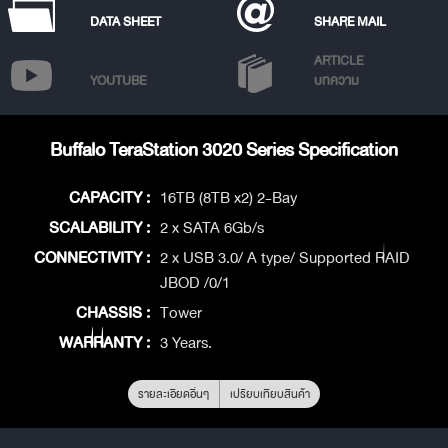
DATA SHEET
SHARE MAIL
ARTICLE
YOUTUBE
บทความ
Buffalo TeraStation 3020 Series Specification
CAPACITY :
16TB (8TB x2) 2-Bay
SCALABILITY :
2 x SATA 6Gb/s
CONNECTIVITY :
2 x USB 3.0/ A type/ Supported RAID
JBOD /0/1
CHASSIS :
Tower
WARRANTY :
3 Years.
รายละเอียดอื่นๆ
เปรียบเทียบสินค้า