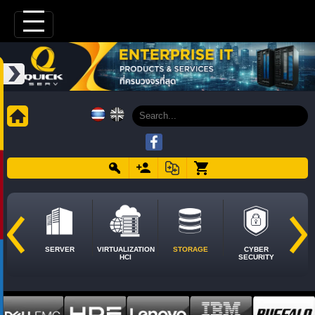
SERVER
VIRTUALIZATION
STORAGE
CYBER
HCI
SECURITY