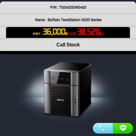
P/N : TS3420DN0402
Name : Buffalo TeraStation 3020 Series
36,000
38,520
ราคา :
฿
[ VAT
฿ ]
Call Stock