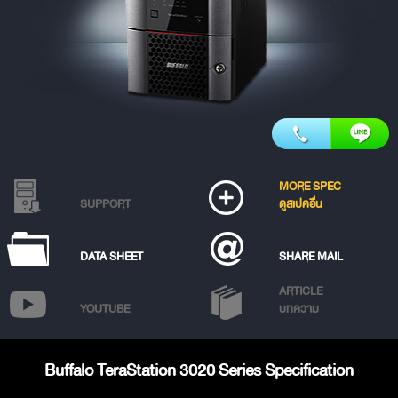
MORE SPEC
SUPPORT
ดูสเปคอื่น
DATA SHEET
SHARE MAIL
ARTICLE
YOUTUBE
บทความ
Buffalo TeraStation 3020 Series Specification