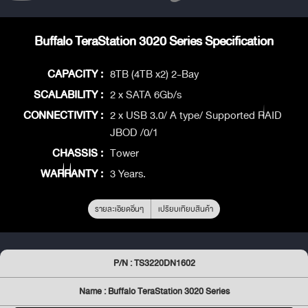
Buffalo TeraStation 3020 Series Specification
CAPACITY :
8TB (4TB x2) 2-Bay
SCALABILITY :
2 x SATA 6Gb/s
CONNECTIVITY :
2 x USB 3.0/ A type/ Supported RAID
JBOD /0/1
CHASSIS :
Tower
WARRANTY :
3 Years.
รายละเอียดอื่นๆ
เปรียบเทียบสินค้า
P/N : TS3220DN1602
Name : Buffalo TeraStation 3020 Series