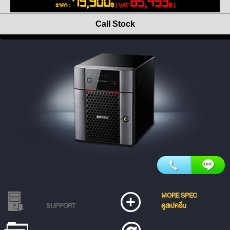
79,900
85,493
ราคา :
฿
[ VAT
฿ ]
Call Stock
MORE SPEC
SUPPORT
ดูสเปคอื่น