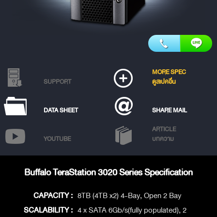
MORE SPEC
SUPPORT
ดูสเปคอื่น
DATA SHEET
SHARE MAIL
ARTICLE
YOUTUBE
บทความ
Buffalo TeraStation 3020 Series Specification
CAPACITY :
8TB (4TB x2) 4-Bay, Open 2 Bay
SCALABILITY :
4 x SATA 6Gb/s(fully populated), 2