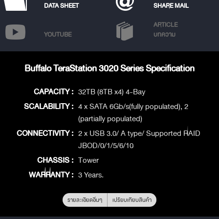
DATA SHEET
SHARE MAIL
ARTICLE
YOUTUBE
บทความ
Buffalo TeraStation 3020 Series Specification
CAPACITY :
32TB (8TB x4) 4-Bay
SCALABILITY :
4 x SATA 6Gb/s(fully populated), 2
(partially populated)
CONNECTIVITY :
2 x USB 3.0/ A type/ Supported RAID
JBOD/0/1/5/6/10
CHASSIS :
Tower
WARRANTY :
3 Years.
รายละเอียดอื่นๆ
เปรียบเทียบสินค้า