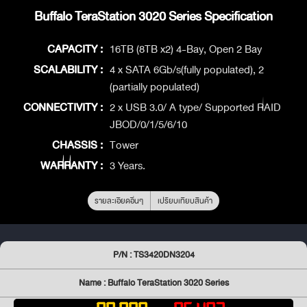
Buffalo TeraStation 3020 Series Specification
CAPACITY :
16TB (8TB x2) 4-Bay, Open 2 Bay
SCALABILITY :
4 x SATA 6Gb/s(fully populated), 2
(partially populated)
CONNECTIVITY :
2 x USB 3.0/ A type/ Supported RAID
JBOD/0/1/5/6/10
CHASSIS :
Tower
WARRANTY :
3 Years.
รายละเอียดอื่นๆ
เปรียบเทียบสินค้า
P/N : TS3420DN3204
Name : Buffalo TeraStation 3020 Series