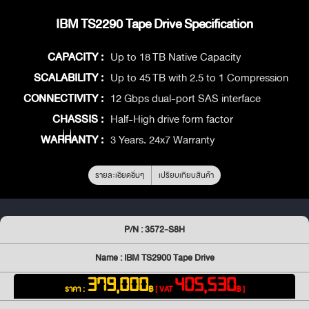
IBM TS2290 Tape Drive Specification
CAPACITY :
Up to 18 TB Native Capacity
SCALABILITY :
Up to 45 TB with 2.5 to 1 Compression
CONNECTIVITY :
12 Gbps dual-port SAS interface
CHASSIS :
Half-High drive form factor
WARRANTY :
3 Years. 24x7 Warranty
รายละเอียดอื่นๆ
เปรียบเทียบสินค้า
P/N : 3572-S8H
Name : IBM TS2900 Tape Drive
379,000
405,530
ราคา :
฿
[ VAT
฿ ]