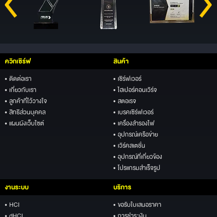
ควิกเซิร์ฟ
สินค้า
• ติดต่อเรา
• เซิร์ฟเวอร์
• เกี่ยวกับเรา
• ไฮเปอร์คอนเวิร์จ
• ลูกค้าที่ไว้วางใจ
• สตอเรจ
• สิทธิส่วนบุคคล
• เบรคเซิร์ฟเวอร์
• แผนผังเว็บไซต์
• เครื่องสำรองไฟ
• อุปกรณ์เครือข่าย
• เวิร์คสเตชั่น
• อุปกรณ์ที่เกี่ยวข้อง
• โปรแกรมสำเร็จรูป
งานระบบ
บริการ
• HCI
• ขอรับใบเสนอราคา
• dHCI
• การชำระเงิน