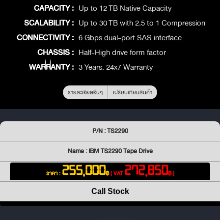
CAPACITY :
Up to 12 TB Native Capacity
SCALABILITY :
Up to 30 TB with 2.5 to 1 Compression
CONNECTIVITY :
6 Gbps dual-port SAS interface
CHASSIS :
Half-High drive form factor
WARRANTY :
3 Years. 24x7 Warranty
รายละเอียดอื่นๆ
เปรียบเทียบสินค้า
P/N : TS2290
Name : IBM TS2290 Tape Drive
255,000
272,850
ราคา :
฿
[ VAT
฿ ]
Call Stock