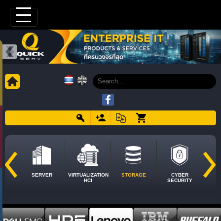
SERVER
VIRTUALIZATION
STORAGE
CYBER
HCI
SECURITY