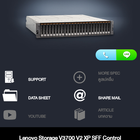
MORE SPEC
SUPPORT
ดูสเปคอื่น
DATA SHEET
SHARE MAIL
ARTICLE
YOUTUBE
บทความ
Lenovo Storage V3700 V2 XP SFF Control