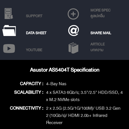
MORE SPEC
SUPPORT
ดูสเปคอื่น
DATA SHEET
SHARE MAIL
ARTICLE
YOUTUBE
บทความ
Asustor AS5404T Specification
CAPACITY :
4-Bay Nas
SCALABILITY :
4 x SATA3 6Gb/s; 3.5"/2.5" HDD/SSD, 4
x M.2 NVMe slots
CONNECTIVITY :
2 x 2.5G (2.5G/1G/100M)/ USB 3.2 Gen
2 (10Gb/s)/ HDMI 2.0b+ Infrared
Receiver