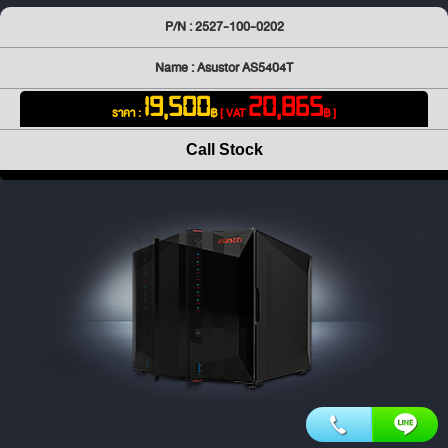
P/N : 2527-100-0202
Name : Asustor AS5404T
19,500
20,865
ราคา :
฿
[ VAT
฿ ]
Call Stock