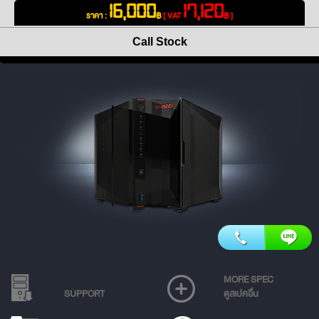
16,000
17,120
ราคา :
฿
[ VAT
฿ ]
Call Stock
MORE SPEC
SUPPORT
ดูสเปคอื่น