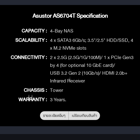
Asustor AS6704T Specification
CAPACITY :
4-Bay NAS
SCALABILITY :
4 x SATA3 6Gb/s; 3.5"/2.5" HDD/SSD, 4
x M.2 NVMe slots
CONNECTIVITY :
2 x 2.5G (2.5G/1G/100M)/ 1 x PCIe Gen3
by 4 (for optional 10 GbE card)/
USB 3.2 Gen 2 (10Gb/s)/ HDMI 2.0b+
Infrared Receiver
CHASSIS :
Tower
WARRANTY :
3 Years.
รายละเอียดอื่นๆ
เปรียบเทียบสินค้า