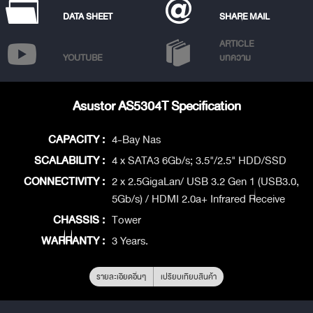
DATA SHEET
SHARE MAIL
ARTICLE
YOUTUBE
บทความ
Asustor AS5304T Specification
CAPACITY :
4-Bay Nas
SCALABILITY :
4 x SATA3 6Gb/s; 3.5"/2.5" HDD/SSD
CONNECTIVITY :
2 x 2.5GigaLan/ USB 3.2 Gen 1 (USB3.0,
5Gb/s) / HDMI 2.0a+ Infrared Receive
CHASSIS :
Tower
WARRANTY :
3 Years.
รายละเอียดอื่นๆ
เปรียบเทียบสินค้า