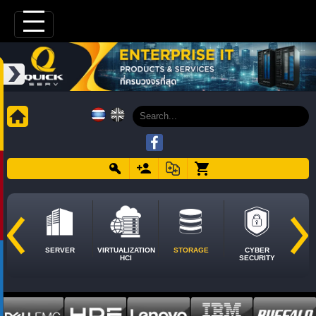
SERVER
VIRTUALIZATION
STORAGE
CYBER
HCI
SECURITY