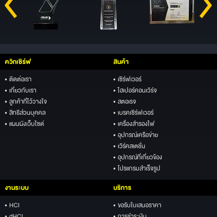
ควิกเซิร์ฟ
สินค้า
• ติดต่อเรา
• เซิร์ฟเวอร์
• เกี่ยวกับเรา
• ไฮเปอร์คอนเวิร์จ
• ลูกค้าที่ไว้วางใจ
• สตอเรจ
• สิทธิส่วนบุคคล
• เบรคเซิร์ฟเวอร์
• แผนผังเว็บไซต์
• เครื่องสำรองไฟ
• อุปกรณ์เครือข่าย
• เวิร์คสเตชั่น
• อุปกรณ์ที่เกี่ยวข้อง
• โปรแกรมสำเร็จรูป
งานระบบ
บริการ
• HCI
• ขอรับใบเสนอราคา
• dHCI
• การชำระเงิน