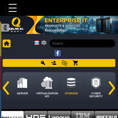
SERVER
VIRTUALIZATION
STORAGE
CYBER
HCI
SECURITY