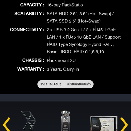
CAPACITY :
16-bay RackStatio
SCALABILITY :
SATA HDD 2.5", 3.5" (Hot-Swap) /
SATA SSD 2.5" (Hot-Swap)
CONNECTIVITY :
2 x USB 3.2 Gen 1 / 2 x RJ45 1 GbE
LAN / 1 x RJ45 10 GbE LAN / Support
RAID Type Synology Hybrid RAID,
Basic, JBOD, RAID 0,1,5,6,10
CHASSIS :
Rackmount 3U
WARRANTY :
3 Years. Carry-in
รายละเอียดอื่นๆ
เปรียบเทียบสินค้า