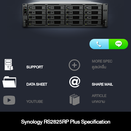
MORE SPEC
SUPPORT
ดูสเปคอื่น
DATA SHEET
SHARE MAIL
ARTICLE
YOUTUBE
บทความ
Synology RS2825RP Plus Specification