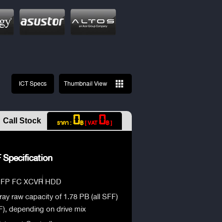
ICT Specs
Thumbnail View
0
0
Call Stock
ราคา :
฿
[ VAT
฿ ]
Specification
 SFP FC XCVR HDD
 raw capacity of 1.78 PB (all SFF)
), depending on drive mix