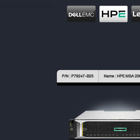
P/N : P79247-B25
Name : HPE MSA 20