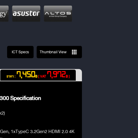
ICT Specs
Thumbnail View
7,450
7,972
ราคา :
฿
[ VAT
฿ ]
0 Specification
x2)
2Gen, 1xTypeC 3.2Gen2 HDMI 2.0 4K