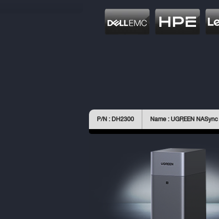
P/N : DH2300
Name : UGREEN NASync