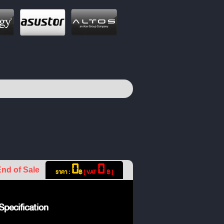
0
0
nd of Sale
ราคา :
฿
[ VAT
฿ ]
pecification