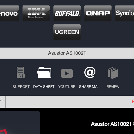
Asustor AS1002T
SUPPORT
DATA SHEET
YOUTUBE
SHARE MAIL
REVIEW
T
E
Asustor AS1002T S