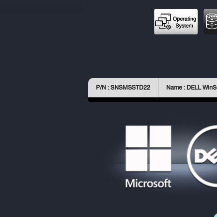
P/N : SNSMSSTD22
Name : DELL WinS