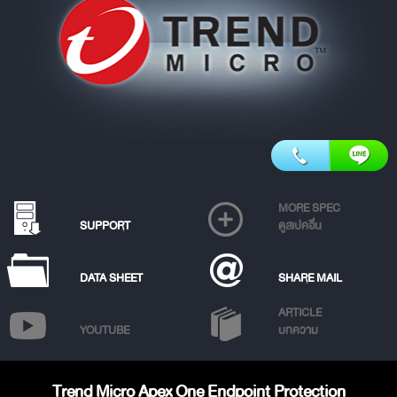
MORE SPEC
SUPPORT
ดูสเปคอื่น
DATA SHEET
SHARE MAIL
ARTICLE
YOUTUBE
บทความ
Trend Micro Apex One Endpoint Protection