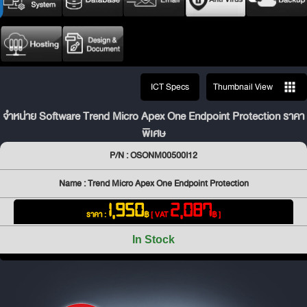
ICT Specs
Thumbnail View
จำหน่าย Software Trend Micro Apex One Endpoint Protection ราคา
พิเศษ
P/N : OSONM00500I12
Name : Trend Micro Apex One Endpoint Protection
1,950
2,087
ราคา :
฿
[ VAT
฿ ]
In Stock