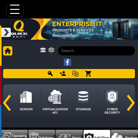
SERVER
VIRTUALIZATION
STORAGE
CYBER
HCI
SECURITY