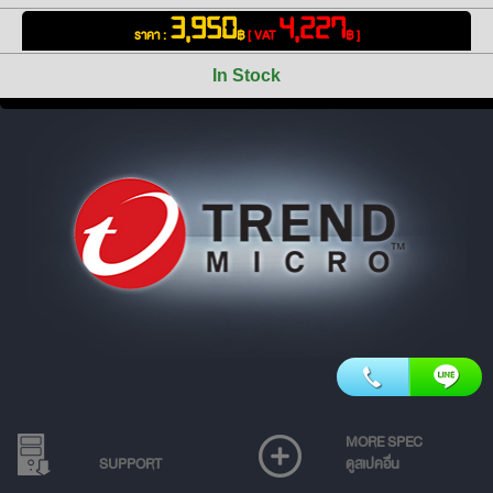
3,950
4,227
ราคา :
฿
[ VAT
฿ ]
In Stock
MORE SPEC
SUPPORT
ดูสเปคอื่น