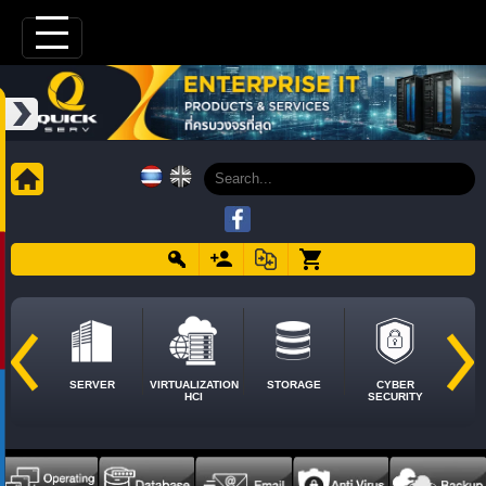
SERVER
VIRTUALIZATION
STORAGE
CYBER
HCI
SECURITY