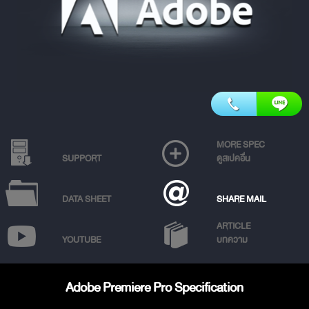
MORE SPEC
SUPPORT
ดูสเปคอื่น
DATA SHEET
SHARE MAIL
ARTICLE
YOUTUBE
บทความ
Adobe Premiere Pro Specification