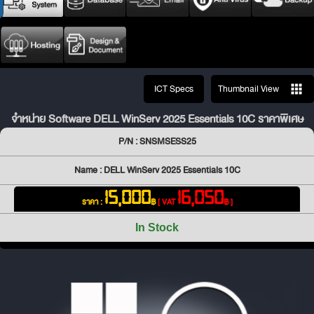
ICT Specs
Thumbnail View
จำหน่าย Software DELL WinServ 2025 Essentials 10C ราคาพิเศษ
P/N : SNSMSESS25
Name : DELL WinServ 2025 Essentials 10C
15,000
16,050
ราคา :
฿
[ VAT
฿ ]
In Stock