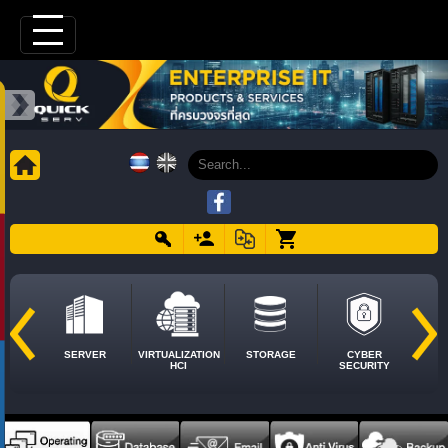
SERVER
VIRTUALIZATION
STORAGE
CYBER
HCI
SECURITY