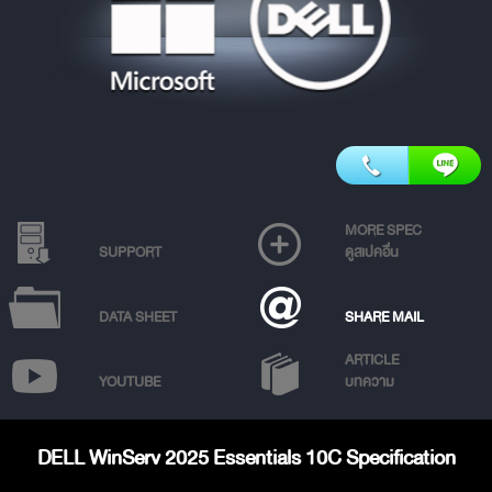
MORE SPEC
SUPPORT
ดูสเปคอื่น
DATA SHEET
SHARE MAIL
ARTICLE
YOUTUBE
บทความ
DELL WinServ 2025 Essentials 10C Specification