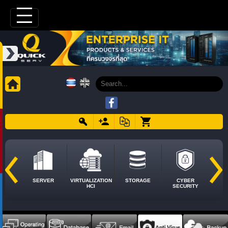
SERVER
VIRTUALIZATION
STORAGE
CYBER
HCI
SECURITY