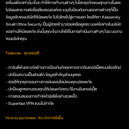
เครื่องเดียวเท่านั้น ซึ่งจะทำให้การทำงานต่างๆ ในโลกธุรกิจของคุณราบรื่นและ
ไม่ส่งผลกระทบต่อชื่อเสียงขององค์กร รวมถึงป้องกันงานเอกสารต่างๆที่เป็น
ข้อมูลลับของบริษัทให้ปลอดภัย ไม่รั่วไหลไปสู่ภายนอก โดยให้เรา Kaspersky
Small Office Security เป็นผู้ช่วยเข้ามาช่วยเหลือดูแลระบบเครือข่ายในบริษัท
ของท่านให้ปลอดภัย ดังนั้นคุณจึงวางใจได้ในการดำเนินงานต่างๆ ในระบบงาน
ของบริษัทคุณ
Features : คุณสมบัติ
- การันตีด้วยรางวัลด้านการป้องกันภัยคุกคามจากอินเทอร์เน็ตแบบเรียลไทม์
- ปกป้องความเป็นส่วนตัว ข้อมูลสำคัญส่วนบุคคล
- ช่วยให้ทุกธุรกรรมทางการเงินออนไลน์ของคุณปลอดภัย
- ปกป้องลูกหลานของคุณให้ปลอดภัยขณะใช้งานอินเทอร์เน็ต
- การตอบสนองการกำจัดไวรัสได้อย่างรวดเร็ว
- Superfast VPN แบบไม่จำกัด
How to purchase : แนะนำการสั่งซื้อ