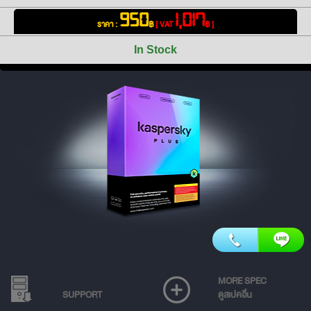
950
1,017
ราคา :
฿
[ VAT
฿ ]
In Stock
MORE SPEC
SUPPORT
ดูสเปคอื่น