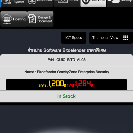
ICT Specs
Thumbnail View
จำหน่าย Software Bitdefender ราคาพิเศษ
P/N : QUIC-BITD-AL03
Name : Bitdefender GravityZone Enterprise Security
1,200
1,284
ราคา :
฿
[ VAT
฿ ]
In Stock