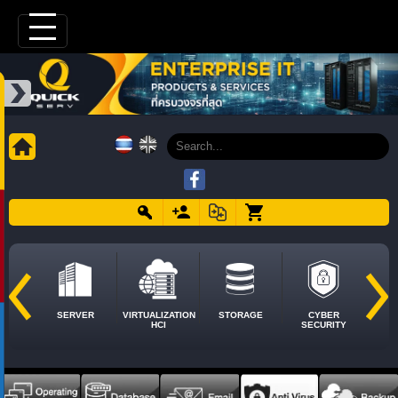
SERVER
VIRTUALIZATION
STORAGE
CYBER
HCI
SECURITY