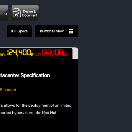
ICT Specs
Thumbnail View
124,400
133,108
าคา :
฿
[ VAT
฿ ]
tacenter Specification
, Standard
rs allows for the deployment of unlimited
ported hypervisors, like Red Hat