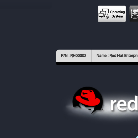
P/N : RH00002
Name : Red Hat Enterpri