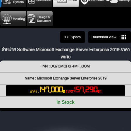
ICT Specs
Thumbnail View
จำหน่าย Software Microsoft Exchange Server Enterprise 2019 ราคา
พิเศษ
P/N : DG7GMGF0F4MF_COM
Name : Microsoft Exchange Server Enterprise 2019
147,000
157,290
ราคา :
฿
[ VAT
฿ ]
In Stock