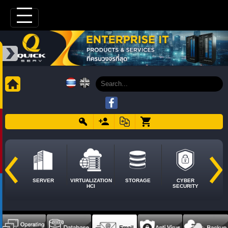
SERVER
VIRTUALIZATION
STORAGE
CYBER
HCI
SECURITY