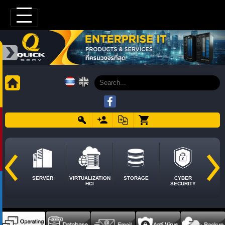
SERVER
VIRTUALIZATION
STORAGE
CYBER
HCI
SECURITY