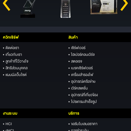
ควิกเซิร์ฟ
สินค้า
• ติดต่อเรา
• เซิร์ฟเวอร์
• เกี่ยวกับเรา
• ไฮเปอร์คอนเวิร์จ
• ลูกค้าที่ไว้วางใจ
• สตอเรจ
• สิทธิส่วนบุคคล
• เบรคเซิร์ฟเวอร์
• แผนผังเว็บไซต์
• เครื่องสำรองไฟ
• อุปกรณ์เครือข่าย
• เวิร์คสเตชั่น
• อุปกรณ์ที่เกี่ยวข้อง
• โปรแกรมสำเร็จรูป
งานระบบ
บริการ
• HCI
• ขอรับใบเสนอราคา
• dHCI
• การชำระเงิน