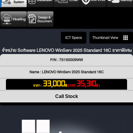
ICT Specs
Thumbnail View
จำหน่าย Software LENOVO WinServ 2025 Standard 16C ราคาพิเศษ
P/N : 7S1S0009WW
Name : LENOVO WinServ 2025 Standard 16C
33,000
35,310
ราคา :
฿
[ VAT
฿ ]
Call Stock