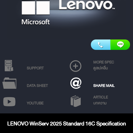
MORE SPEC
SUPPORT
ดูสเปคอื่น
DATA SHEET
SHARE MAIL
ARTICLE
YOUTUBE
บทความ
LENOVO WinServ 2025 Standard 16C Specification