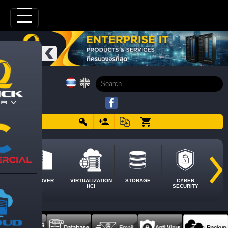
SERVER
VIRTUALIZATION
STORAGE
CYBER
HCI
SECURITY