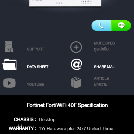
MORE SPEC
SUPPORT
ดูสเปคอื่น
DATA SHEET
SHARE MAIL
ARTICLE
YOUTUBE
บทความ
Fortinet FortiWiFi 40F Specification
CHASSIS :
Desktop
WARRANTY :
1Yr Hardware plus 24x7 Unified Threat