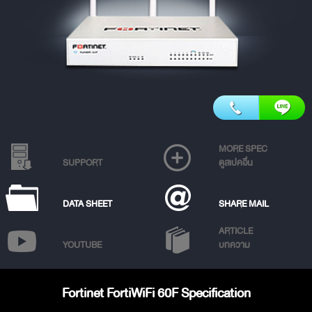
MORE SPEC
SUPPORT
ดูสเปคอื่น
DATA SHEET
SHARE MAIL
ARTICLE
YOUTUBE
บทความ
Fortinet FortiWiFi 60F Specification