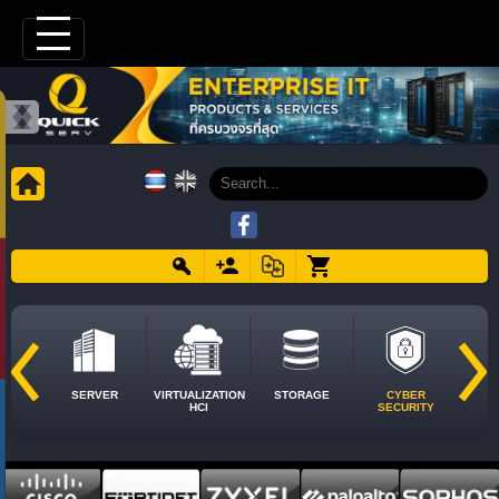
SERVER
VIRTUALIZATION
STORAGE
CYBER
HCI
SECURITY