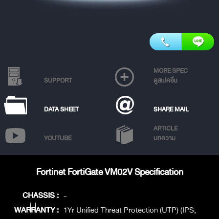
MORE SPEC
SUPPORT
ดูสเปคอื่น
DATA SHEET
SHARE MAIL
ARTICLE
YOUTUBE
บทความ
Fortinet FortiGate VM02V Specification
CHASSIS :
-
WARRANTY :
1Yr Unified Threat Protection (UTP) (IPS,