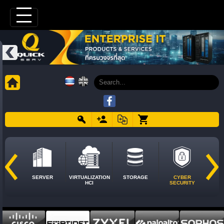
SERVER
VIRTUALIZATION
STORAGE
CYBER
HCI
SECURITY