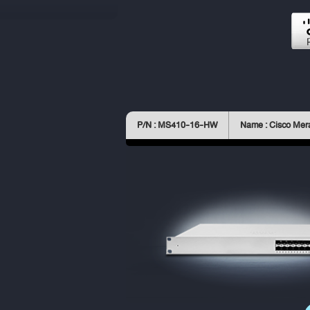
P/N : MS410-16-HW
Name : Cisco Mer