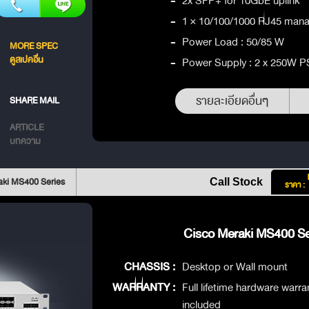
-
2x SFP+ for 10GbE uplink
-
1 × 10/100/1000 RJ45 man
-
Power Load : 50/85 W
MORE SPEC
ดูสเปคอื่น
-
Power Supply : 2 x 250W 
รายละเอียดอื่นๆ
SHARE MAIL
ARTICLE
บทความ
aki MS400 Series
Call Stock
ราคา :
Cisco Meraki MS400 Ser
CHASSIS :
Desktop or Wall mount
WARRANTY :
Full lifetime hardware warr
included