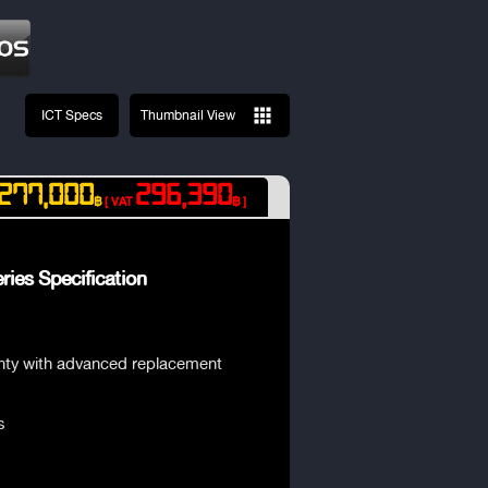
ICT Specs
Thumbnail View
277,000
296,390
฿
[ VAT
฿ ]
ies Specification
anty with advanced replacement
s