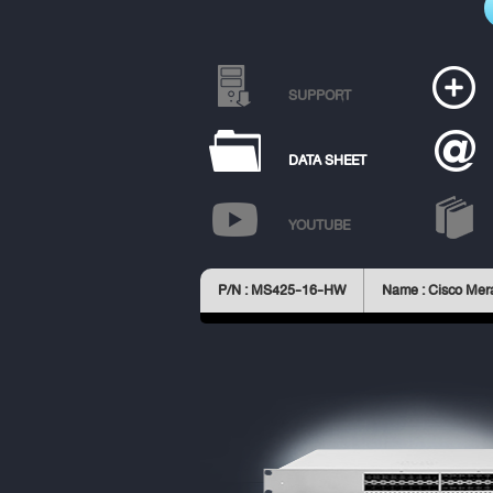
SUPPORT
DATA SHEET
YOUTUBE
P/N : MS425-16-HW
Name : Cisco Mer