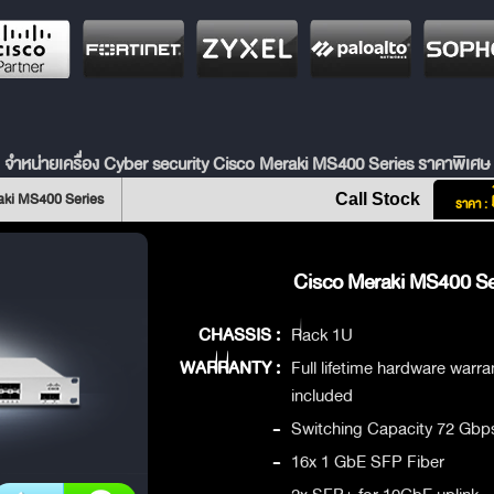
จำหน่ายเครื่อง Cyber security Cisco Meraki MS400 Series ราคาพิเศษ
aki MS400 Series
Call Stock
ราคา :
Cisco Meraki MS400 Ser
CHASSIS :
Rack 1U
WARRANTY :
Full lifetime hardware warr
included
-
Switching Capacity 72 Gbp
-
16x 1 GbE SFP Fiber