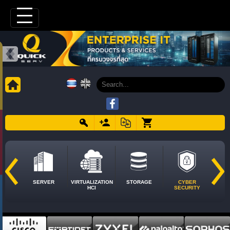
SERVER
VIRTUALIZATION
STORAGE
CYBER
HCI
SECURITY