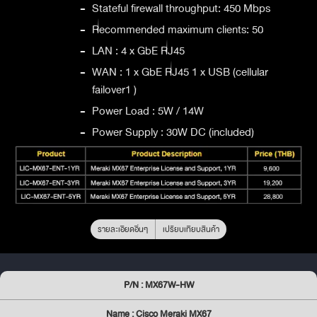
-
Stateful firewall throughput: 450 Mbps
-
Recommended maximum clients: 50
-
LAN : 4 x GbE RJ45
-
WAN : 1 x GbE RJ45 1 x USB (cellular
failover1 )
-
Power Load : 5W / 14W
-
Power Supply : 30W DC (included)
รายละเอียดอื่นๆ
เปรียบเทียบสินค้า
P/N : MX67W-HW
Name : Cisco Meraki MX67