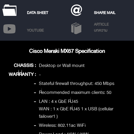
DATA SHEET
SHARE MAIL
ARTICLE
YOUTUBE
บทความ
Cisco Meraki MX67 Specification
CHASSIS :
Desktop or Wall mount
WARRANTY :
-
-
Stateful firewall throughput: 450 Mbps
-
Recommended maximum clients: 50
-
LAN : 4 x GbE RJ45
WAN : 1 x GbE RJ45 1 x USB (cellular
failover1 )
-
Wireless: 802.11ac WiFi