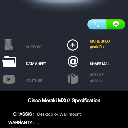
MORE SPEC
SUPPORT
ดูสเปคอื่น
DATA SHEET
SHARE MAIL
ARTICLE
YOUTUBE
บทความ
Cisco Meraki MX67 Specification
CHASSIS :
Desktop or Wall mount
WARRANTY :
-