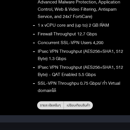
Advanced Malware Protection, Application
Control, Web & Video Filtering, Antispam
Service, and 24x7 FortiCare)
-
1 x vCPU core and (up to) 2 GB RAM
-
Firewall Throughput 12.7 Gbps
-
Concurrent SSL-VPN Users 4,200
-
IPsec VPN Throughput (AES256+SHA1, 512
Byte) 1.3 Gbps
-
IPsec VPN Throughput (AES256+SHA1, 512
Byte) - QAT Enabled 5.5 Gbps
-
SSL-VPN Throughpu 0.75 Gbps/ ทำ Virtual
domainได้
รายละเอียดอื่นๆ
เปรียบเทียบสินค้า