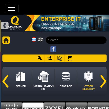
SERVER
VIRTUALIZATION
STORAGE
CYBER
HCI
SECURITY