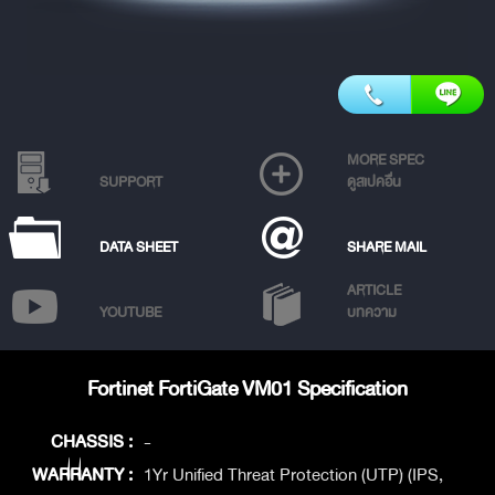
MORE SPEC
SUPPORT
ดูสเปคอื่น
DATA SHEET
SHARE MAIL
ARTICLE
YOUTUBE
บทความ
Fortinet FortiGate VM01 Specification
CHASSIS :
-
WARRANTY :
1Yr Unified Threat Protection (UTP) (IPS,