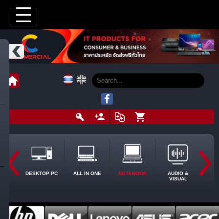
DESKTOP PC
ALL IN ONE
NOTEBOOK
AUDIO &
VISUAL