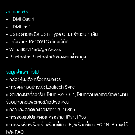
อินเทอร์เฟซ
•
HDMI Out: 1
•
HDMI In: 1
•
USB: สายเคเบิล USB Type C 3.1 จำนวน 1 เส้น
•
เครือข่าย: 10/100/1G อีเธอร์เน็ต
•
WiFi: 802.11a/b/g/n/ac/ax
•
Bluetooth: Bluetooth® พลังงานต่ำขั้นสูง
ข้อมูลจำเพาะทั่วไป
•
กล่องหุ้ม: ตัวเครื่องครบวงจร
•
การจัดการอุปกรณ์: Logitech Sync
•
จอแสดงผลที่รองรับ: โหมด BYOD: 1; โหมดคอมพิวเตอร์เฉพาะงาน:
ขึ้นอยู่กับคอมพิวเตอร์/แอปพลิเคชัน
•
ความละเอียดของจอแสดงผล: 1080p
•
การรองรับโปรโตคอลเครือข่าย: IPv4, IPv6
•
การรองรับพร็อกซี่: พร็อกซี่แบบ IP, พร็อกซี่แบบ FQDN, Proxy ใช้
ไฟล์ PAC