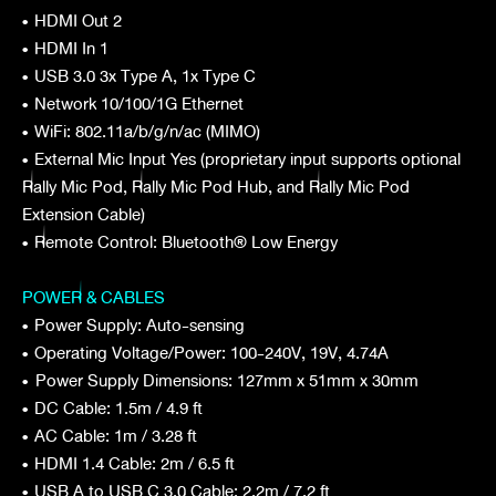
•
HDMI Out 2
•
HDMI In 1
•
USB 3.0 3x Type A, 1x Type C
•
Network 10/100/1G Ethernet
•
WiFi: 802.11a/b/g/n/ac (MIMO)
•
External Mic Input Yes (proprietary input supports optional
Rally Mic Pod, Rally Mic Pod Hub, and Rally Mic Pod
Extension Cable)
•
Remote Control: Bluetooth® Low Energy
POWER & CABLES
•
Power Supply: Auto-sensing
•
Operating Voltage/Power: 100-240V, 19V, 4.74A
•
Power Supply Dimensions: 127mm x 51mm x 30mm
•
DC Cable: 1.5m / 4.9 ft
•
AC Cable: 1m / 3.28 ft
•
HDMI 1.4 Cable: 2m / 6.5 ft
•
USB A to USB C 3.0 Cable: 2.2m / 7.2 ft