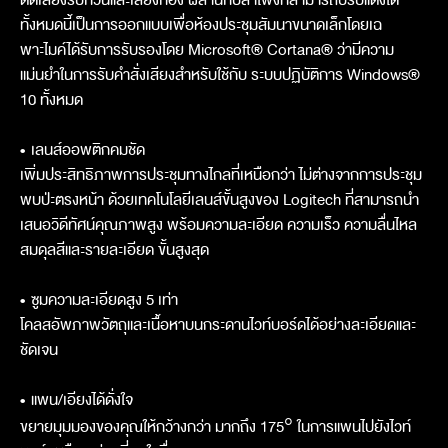
ทั้งหมดนี้เป็นการออกแบบเพื่อห้องประชุมสัมนาขนาดเล็กโดยเฉ
พาะไมค์ได้รับการรับรองโดย Microsoft® Cortana® ว่ามีความ
แม่นยำในการรับคำสั่งเสียงสำหรับใช้กับ ระบบปฏิบัติการ Windows®
10 ทั้งหมด
•
เลนส์ออพติกคมชัด
เพิ่มประสิทธิภาพการประชุมทางไกลที่เหนือกว่า ไม่ต่างจากการประชุม
พบป่ะตรงหน้า ด้วยเทคโนโลยีเลนส์ขั้นสูงของ Logitech ที่สามารถนำ
เสนอวิดีทัศน์คุณภาพสูง พร้อมความละเอียด ความเร็ว ความลื่นไหล
สมดุลสีและรายละเอียด ขั้นสูงสุด
•
ซูมความละเอียดสูง 5 เท่า
โคลสอัพภาพวัตถุและเนื้อหาบนกระดานไวท์บอร์ดได้อย่างละเอียดและ
ชัดเจน
•
แพน/เอียงได้ดั่งใจ
ขยายมุมมองของคุณให้กว้างกว่า มากถึง 175° ในการแพนไปยังไวท์