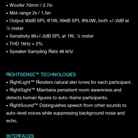
•
Woofer 70mm / 2.7in
•
Mid-range 2x / 1.5in
•
Output 90dB SPL @1W, 99dB SPL @8.0W, both +/-2dB at
½ meter
•
Sensitivity 86+/-2dB SPL at 1W, ½ meter
•
THD 1kHz < 2%
•
Speaker Sampling Rate 48 kHz
RIGHTSENSE™ TECHNOLOGIES
•
RightLight™ Renders natural skin tones for each participant.
•
RightSight™ Maintains persistent room awareness and
detects human figures to auto-frame participants.
•
RightSound™ Distinguishes speech from other sounds to
auto-level voices while suppressing background noise and
echo.
INTERFACES