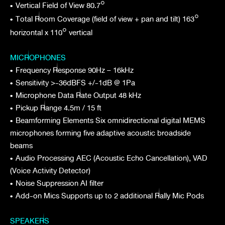
•
Vertical Field of View 80.7°
•
Total Room Coverage (field of view + pan and tilt) 163°
horizontal x 110° vertical
MICROPHONES
•
Frequency Response 90Hz – 16kHz
•
Sensitivity >-36dBFS +/-1dB @ 1Pa
•
Microphone Data Rate Output 48 kHz
•
Pickup Range 4.5m / 15 ft
•
Beamforming Elements Six omnidirectional digital MEMS
microphones forming five adaptive acoustic broadside
beams
•
Audio Processing AEC (Acoustic Echo Cancellation), VAD
(Voice Activity Detector)
•
Noise Suppression AI filter
•
Add-on Mics Supports up to 2 additional Rally Mic Pods
SPEAKERS