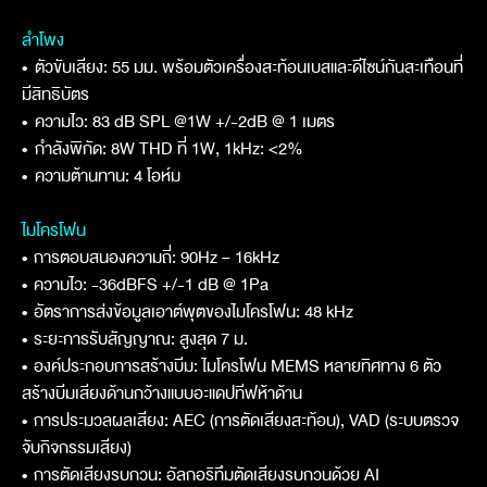
ลำโพง
•
ตัวขับเสียง: 55 มม. พร้อมตัวเครื่องสะท้อนเบสและดีไซน์กันสะเทือนที่
มีสิทธิบัตร
•
ความไว: 83 dB SPL @1W +/-2dB @ 1 เมตร
•
กำลังพิกัด: 8W THD ที่ 1W, 1kHz: <2%
•
ความต้านทาน: 4 โอห์ม
ไมโครโฟน
•
การตอบสนองความถี่: 90Hz – 16kHz
•
ความไว: -36dBFS +/-1 dB @ 1Pa
•
อัตราการส่งข้อมูลเอาต์พุตของไมโครโฟน: 48 kHz
•
ระยะการรับสัญญาณ: สูงสุด 7 ม.
•
องค์ประกอบการสร้างบีม: ไมโครโฟน MEMS หลายทิศทาง 6 ตัว
สร้างบีมเสียงด้านกว้างแบบอะแดปทีฟห้าด้าน
•
การประมวลผลเสียง: AEC (การตัดเสียงสะท้อน), VAD (ระบบตรวจ
จับกิจกรรมเสียง)
•
การตัดเสียงรบกวน: อัลกอริทึมตัดเสียงรบกวนด้วย AI