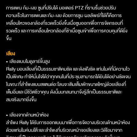
การแพน ก้ม-เงย ซูมที่ปรับได้ มอเตอร์ PTZ ที่ราบรื่นช่วยปรับ
ความเร็วในการแพนและก้ม-เงย ด้วยการซูม ผลลัพธ์ที่ได้ก็คือการ
เคลื่อนไหวของกล้องที่รวดเร็วยิ่งขึ้นเมื่อซูมออกเพื่อการจัดกรอบที่
รวดเร็ว และการเคลื่อนไหวกล้องที่ช้าเมื่อซูมเข้าเพื่อการควบคุมที่ดียิ่ง
ขึ้น
เสียง
•
เสียงแบบโมดูลาร์ขั้นสูง
Rally มอบเสียงที่เป็นธรรมชาติคมชัด และดังฟังชัด แท่นไมค์ที่มีความไว
เป็นพิเศษ ทำให้มั่นใจได้ว่าทุกคนในที่ประชุมสามารถได้ยินได้อย่างชัดเจน
ในขณะที่ลำโพงแบบสแตนด์อะโลนจะเติมเต็มพักขนาดใหญ่ด้วยเสียงที่
เต็มอิ่มและมีชีวิตชีวาคุณ ดังนั้นบทสนทนาจึงรู้สึกเป็นธรรมชาติและ
สมจริงมากยิ่งขึ้น
•
เสียงจากด้านหน้าห้อง
ลำโพง Rally ได้รับการออกแบบมาเพื่อการจัดวางบริเวณด้านหน้าห้อง
ด้วยแท่นไมค์บนโต๊ะและลำโพงที่บริเวณหน้าจอเสียงและวิดีโอมาจาก