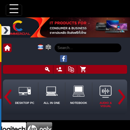
DESKTOP PC
ALL IN ONE
NOTEBOOK
AUDIO &
VISUAL