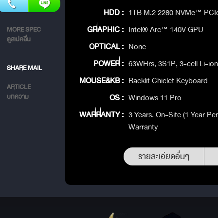
HDD :
1TB M.2 2280 NVMe™ PCI
GRAPHIC :
Intel® Arc™ 140V GPU
MORE SPEC
ดูสเปคอื่น
OPTICAL :
None
POWER :
63WHrs, 3S1P, 3-cell Li-i
SHARE MAIL
MOUSE&KB :
Backlit Chiclet Keyboard
ARTICLE
OS :
Windows 11 Pro
บทความ
WARRANTY :
3 Years. On-Site (1 Year Per
Warranty
รายละเอียดอื่นๆ