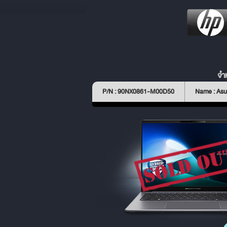
จำ
P/N : 90NX0861-M00D50
Name : As