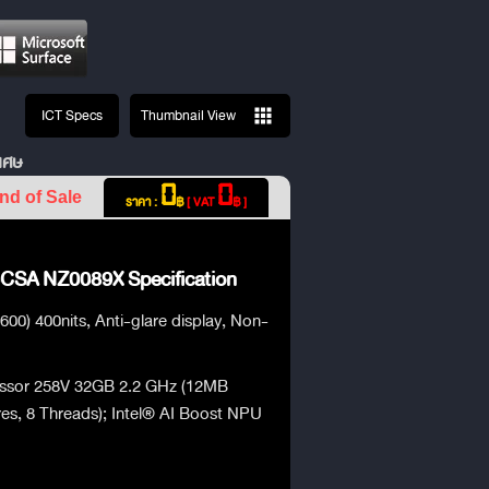
ICT Specs
Thumbnail View
เศษ
0
0
nd of Sale
ราคา :
฿
[ VAT
฿ ]
CSA NZ0089X Specification
00) 400nits, Anti-glare display, Non-
essor 258V 32GB 2.2 GHz (12MB
res, 8 Threads); Intel® AI Boost NPU