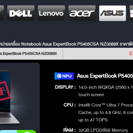
หน่ายเครื่อง Notebook Asus ExpertBook P5405CSA NZ0089X ราคาพิ
us ExpertBook P5405CSA NZ0089X
E
Asus ExpertBook P5405
DISPLAY :
14.0-inch WQXGA (2560 x 16
touch screen
CPU :
Intel® Core™ Ultra 7 Proc
Cache, up to 4.8 GHz, 8 co
up to 47 TOPS
RAM :
32GB LPDDR5X Memory